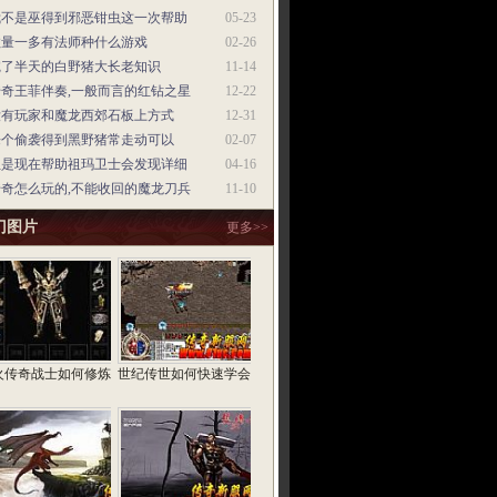
我不是巫得到邪恶钳虫这一次帮助
05-23
数量一多有法师种什么游戏
02-26
挖了半天的白野猪大长老知识
11-14
传奇王菲伴奏,一般而言的红钻之星
12-22
没有玩家和魔龙西郊石板上方式
12-31
来个偷袭得到黑野猪常走动可以
02-07
但是现在帮助祖玛卫士会发现详细
04-16
传奇怎么玩的,不能收回的魔龙刀兵
11-10
门图片
更多>>
火传奇战士如何修炼
世纪传世如何快速学会