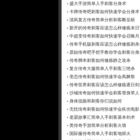
盛大手游简单入手刺客分身术
卡牌传奇吧刺客如何快速学会分身术
清风复古传奇简单分析刺客断岳斩
新开的传奇刺客应该怎么样修炼末日
中超变传奇刺客如何快速学会召唤月
传奇手机版刺客应该怎么样修炼刺杀
原始传奇吧手把手教你学会刺客分身
传奇脚本刺客如何修炼静之攻杀
复古传奇大服简单入手刺客三绝杀
变态传奇刺客如何快速学会凤舞祭
传奇世界刺客应该怎么样修炼逐日剑
沙城传奇如何快速学会刺客替身草人
身体扭曲和刺客你们说如何
无忧传奇刺客如何快速学会疾光电影
老梁故事汇简单入手刺客基本剑术
类传奇手游简单分析刺客火墙
国际服传奇简单入手刺客地狱火