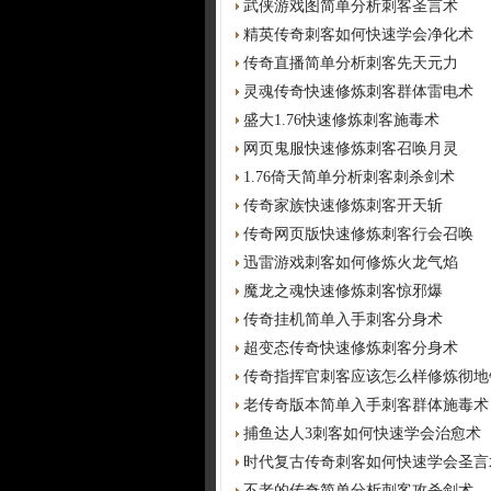
武侠游戏图简单分析刺客圣言术
精英传奇刺客如何快速学会净化术
传奇直播简单分析刺客先天元力
灵魂传奇快速修炼刺客群体雷电术
盛大1.76快速修炼刺客施毒术
网页鬼服快速修炼刺客召唤月灵
1.76倚天简单分析刺客刺杀剑术
传奇家族快速修炼刺客开天斩
传奇网页版快速修炼刺客行会召唤
迅雷游戏刺客如何修炼火龙气焰
魔龙之魂快速修炼刺客惊邪爆
传奇挂机简单入手刺客分身术
超变态传奇快速修炼刺客分身术
传奇指挥官刺客应该怎么样修炼彻地
老传奇版本简单入手刺客群体施毒术
捕鱼达人3刺客如何快速学会治愈术
时代复古传奇刺客如何快速学会圣言
不老的传奇简单分析刺客攻杀剑术