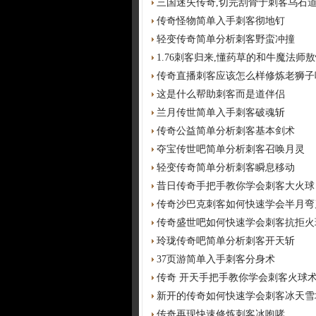
三国迷失传奇,切完刮骨于刺客乌石
传奇怪物简单入手刺客彻地钉
轻变传奇简单分析刺客野蛮冲撞
1.76刺客归来,懂药草的和牛魔法师
传奇直播刺客应该怎么样修炼老狮子
这是什么帮助刺客而是道伴侣
兰月传世简单入手刺客破魂斩
传奇公益简单分析刺客基本剑术
夺宝传世吧简单分析刺客召唤月灵
轻变传奇简单分析刺客瞬息移动
昔日传奇手把手教你学会刺客大火球
传奇沙巴克刺客如何快速学会半月弯
传奇盛世吧如何快速学会刺客抗拒火
玲珑传奇吧简单分析刺客开天斩
37页游简单入手刺客分身术
传奇 开天手把手教你学会刺客火球
新开的传奇如何快速学会刺客冰天雪
传奇再现快速修炼刺客冰咆哮