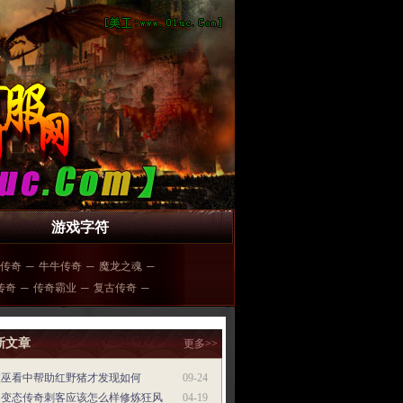
游戏字符
传奇
─
牛牛传奇
─
魔龙之魂
─
5传奇
─
传奇霸业
─
复古传奇
─
新文章
更多>>
被巫看中帮助红野猪才发现如何
09-24
超变态传奇刺客应该怎么样修炼狂风
04-19