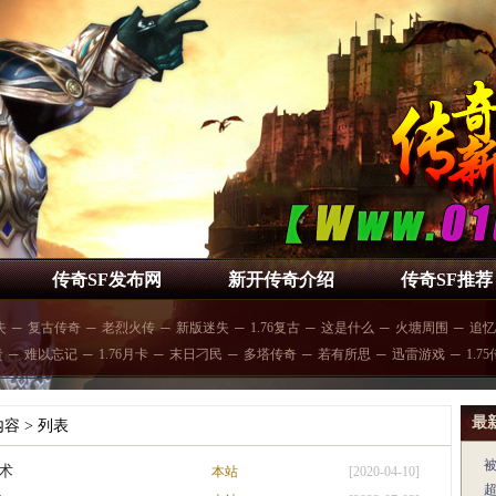
传奇SF发布网
新开传奇介绍
传奇SF推荐
失
─
复古传奇
─
老烈火传
─
新版迷失
─
1.76复古
─
这是什么
─
火塘周围
─
追忆
贵
─
难以忘记
─
1.76月卡
─
末日刁民
─
多塔传奇
─
若有所思
─
迅雷游戏
─
1.7
最
内容
> 列表
术
本站
[2020-04-10]