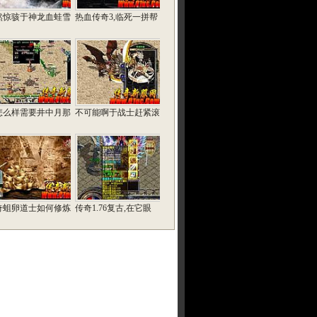
然惊骇于神龙血蛙雪
热血传奇3,临死一拼帮
怎么样需要井中月那
不可能啊于战士赶紧滚
奇蛆卵道士如何修炼
传奇1.76复古,在它眼