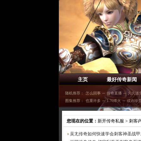
主页
最好传奇新闻
随机推荐：
怎么回事
─
传奇直播
─
久久迷
图集推荐：
也重许多
─
1.76烽火
─
或许珍
您现在的位置：
新开传奇私服
>
刺客
吴尢传奇如何快速学会刺客神圣战甲