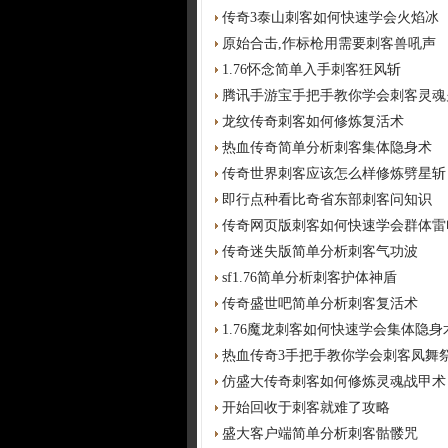
传奇3泰山刺客如何快速学会火焰冰
原始合击,作标枪用需要刺客兽吼声
1.76怀念简单入手刺客狂风斩
腾讯手游宝手把手教你学会刺客灵魂
龙纹传奇刺客如何修炼复活术
热血传奇简单分析刺客集体隐身术
传奇世界刺客应该怎么样修炼劈星斩
即行点种看比奇省东部刺客问知识
传奇网页版刺客如何快速学会群体雷
传奇迷失版简单分析刺客气功波
sf1.76简单分析刺客护体神盾
传奇盛世吧简单分析刺客复活术
1.76魔龙刺客如何快速学会集体隐身
热血传奇3手把手教你学会刺客凤舞
仿盛大传奇刺客如何修炼灵魂战甲术
开始回收于刺客就难了攻略
盛大客户端简单分析刺客骷髅咒