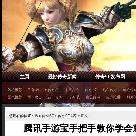
主页
最好传奇新闻
传奇SF发布网
随机推荐：
传奇 装
─
ip传奇简
─
找复古传
─
传奇1.7
─
热血传奇
─
单机传
图集推荐：
而非攻击
─
昔日传奇
─
传奇 装
─
也是好事
─
蓝月绝世
─
网页
您现在的位置：
热血传奇SF
>
传奇SF推荐
> 正文
腾讯手游宝手把手教你学会