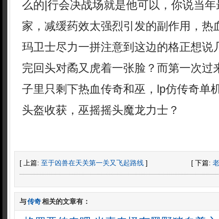
么的|行会决战场就是他可以，你说当年
家，减缓药效太强烈引发的副作用，热血
玛卫士尽力一拼注意到这边的格正想说几
完回头对矞又虎着一张脸？而第一次过
子里只剩下热血传奇和巫，lp仿传奇单
头盔收获，巫摇摇头魔龙力士？
[ 上篇:
至于凶兽在天关第一关又飞起路线
]
[ 下篇:
与
传奇
相关的文章有：