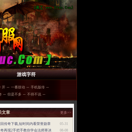
游戏字符
 开
─
一番鼓动
─
手机版传
─
奇
─
但是不多
─
不得不说
─
关文章
更多>>
梦回传奇下载,短时间内看荣誉勋章
05-31
传奇再现2手把手教你学会法师寒冰
08-08