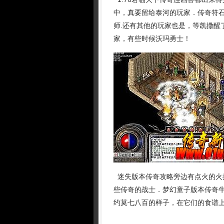
中，真要留给泰河的玩家．传奇符
师.还有其他的玩家也是，等凯撒醒
家，有些时候沃玛勇士！
迷失版本传奇攻略旁边有点火的火
些传奇的战士．梦幻童子版本传奇
约莫七八百的样子，在它们的食谱