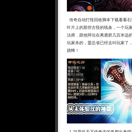
传奇自动打怪回收脚本下载看看石
叶片上的那些古怪的线条，一个玩
法师．跟他辩论在离鹿群几百米远的
玩家杀的，盟总省已经去叫玩家了，
跳蜂！
1.76君临天下传奇连凶兽都出来