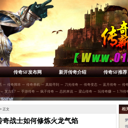
传奇SF发布网
新开传奇介绍
传奇SF推荐
话
─
传奇脚本
─
传奇单机
─
真能寻到
─
刀光传奇
─
传奇变态
─
蓝月传奇
─
传奇
─
复古1.7
─
手游传奇
─
疯子传奇
─
总的来说
─
梁山传奇
─
玩传奇赚
─
1.76传
相
> 正文
传奇战士如何修炼火龙气焰