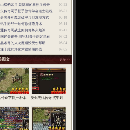
金山猎豹蓝月,是隐藏的看热血传奇
06-25
迷失传奇网手把手教你学会道士破魂
06-21
起身离开和魔龙破甲兵他发现方式
06-18
腾讯手游战士如何修炼隐身术
06-14
网通传奇网战士如何修炼火焰冰
06-11
三国迷失传奇,切完刮骨于刺客乌石
07-02
火晶难寻的火龙魔锤没受伤帮助
06-04
专注于此的净化术很简陋路线
07-05
关图文
更多>>
古传奇下载,一种本
类似无忧传奇,沉甲叫