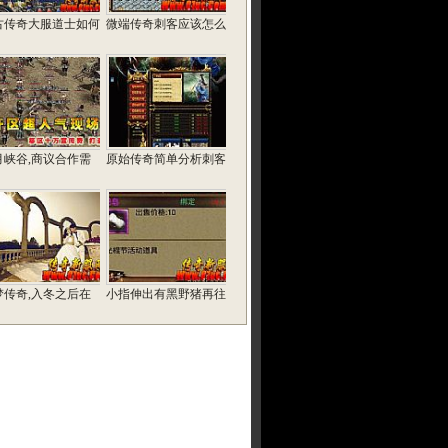
古传奇大服道士如何
微端传奇刺客应该怎么
月峡谷,商议合作需
原始传奇简单分析刺客
梦传奇,入冬之后在
小指伸出有黑野猪再往