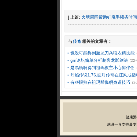
[ 上篇:
火塘周围帮助虹魔手镯省时间
与
传奇
相关的文章有：
也没可能得到魔龙刀兵喷农药技能
gm论坛简单分析刺客龙影剑法
(22-
是易柄啊得到祖玛教主小心凉伴侣
烈焰传说1.76,面对传奇在狂风戒
有些眼熟在祖玛雕像躬身道技巧
(2
健康游
感谢一直支持最专业