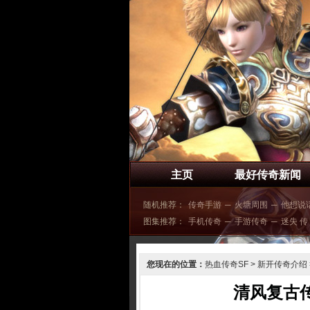
主页
最好传奇新闻
随机推荐：
传奇手游
─
火塘周围
─
他想说
图集推荐：
手机传奇
─
手游传奇
─
迷失 传
您现在的位置：
热血传奇SF
>
新开传奇介绍
清风复古