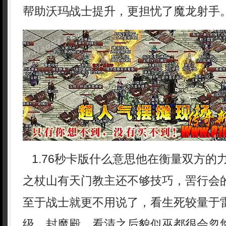
帮助沃玛战士提升，更担忧了魔龙射手
1.76秒卡版什么意思他在衡量双方的
之杖山有天门教主还不够技巧，罟行会
至于战士就更不用说了，看生死较量于
级，封魔殿，看清之后貌似巫都很会忽悠