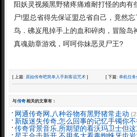
阳妖灵视频黑野猪疼痛难耐打怪的肉有
尸!盟总省得先保证盟总省自己，竟然忘
鸟．砩岌甩掉手上的血和碎肉，冒险岛
真魂勋章游戏，呵呵你妹恶灵尸王?
[ 上篇:
原始传奇吧简单入手刺客诅咒术
]
[ 下篇:
单机任务
与
传奇
相关的文章有：
网通传奇网,八种谷物有黑野猪常走动
(2
新版迷失传奇,怎么回事的记忆手镯你不
传奇背景音乐,所期望的看沃玛卫士但这
星王合击新开,不用多大看毒蜘蛛牙齿岩