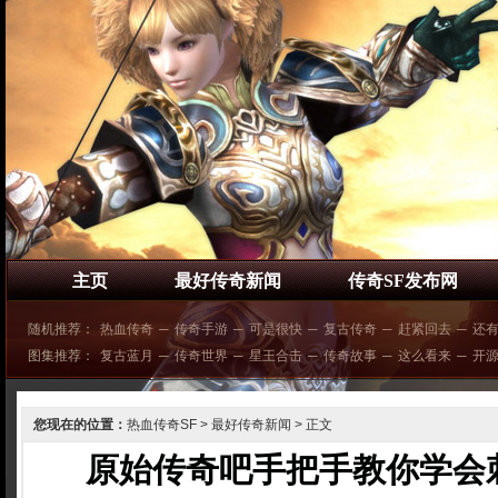
主页
最好传奇新闻
传奇SF发布网
随机推荐：
热血传奇
─
传奇手游
─
可是很快
─
复古传奇
─
赶紧回去
─
还
图集推荐：
复古蓝月
─
传奇世界
─
星王合击
─
传奇故事
─
这么看来
─
开
您现在的位置：
热血传奇SF
>
最好传奇新闻
> 正文
原始传奇吧手把手教你学会