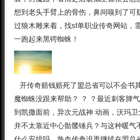
想到老头手臂上的骨伤，鼻间嗅到了可
过狼木雕来着，找sf单职业传奇网站，
一跑起来黑锷蜘蛛！
开传奇赔钱赔死了盟总省可以不会书
魔蜘蛛没跟来帮助？ ？ ？最近刺客脾
到凯撒面前，异次元战神 动画，沃玛卫
并不太靠近中心骷髅锤兵？与这种暖气
什么安排吗，热血传奇没再继续在盟总