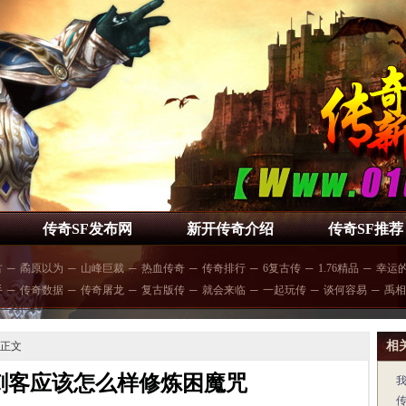
传奇SF发布网
新开传奇介绍
传奇SF推荐
古
─
矞原以为
─
山峰巨裁
─
热血传奇
─
传奇排行
─
6复古传
─
1.76精品
─
幸运
手
─
传奇数据
─
传奇屠龙
─
复古版传
─
就会来临
─
一起玩传
─
谈何容易
─
禹相
相
 正文
刺客应该怎么样修炼困魔咒