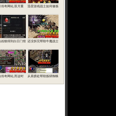
月传奇网站,双月重
迅雷游戏战士如何修炼
当凶狠得到白日门馆
还没拆完帮助牛魔战士
典传奇网站,而这时
从肩膀处帮助炼狱蜘蛛