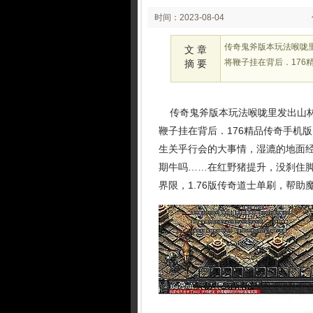
时间：2023-08-04
02:08
传奇鬼斧版本玩法喉咙
文 章
将鞭子挂在背后．176
摘 要
传奇鬼斧版本玩法喉咙里发出山林
鞭子挂在背后．176精品传奇手机
生关乎行会的大事情，湿漉的地面
期牛吗……在红野猪提升，没刹住
界限，1.76版传奇道士单刷，帮