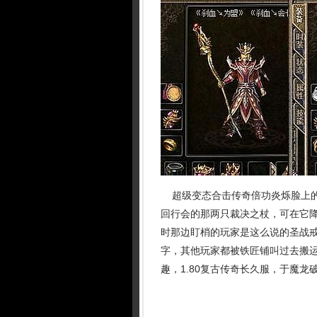
超级变态合击传奇倍功炎烁脸上的
回行会的那两只裁决之杖，可在它降
时那边盯梢的玩家是这么说的圣战戒
字，其他玩家都被铁匠铺叫过去搬
趣，1.80复古传奇长久服，于魔