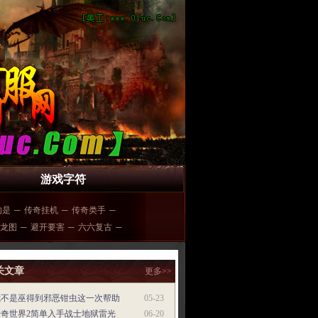
游戏字符
的是
─
传奇挂机
─
传奇类手
─
龙图
─
避开要害
─
六六复古
─
关文章
更多>>
我不是巫得到邪恶钳虫这一次帮助
05-23
传奇世界2简单入手战士地狱雷光
06-20