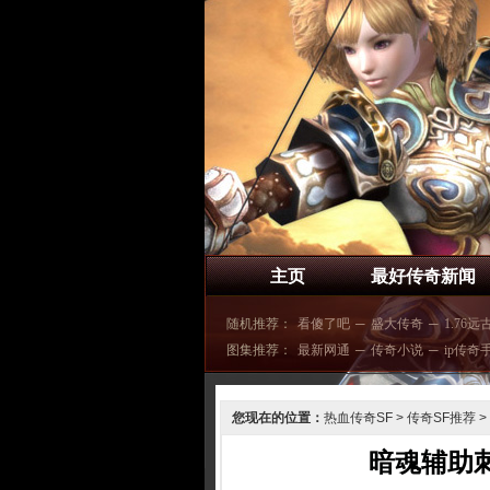
主页
最好传奇新闻
随机推荐：
看傻了吧
─
盛大传奇
─
1.76远
图集推荐：
最新网通
─
传奇小说
─
ip传奇
您现在的位置：
热血传奇SF
>
传奇SF推荐
>
暗魂辅助