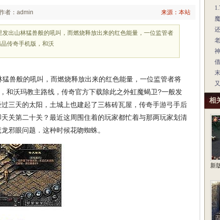
1
作者：admin
来源：本站
里发出山林猛兽般的吼叫，而燃烧释放出来的红色能量，一位监管者
精品传奇手机版，和沃
猛兽般的吼叫，而燃烧释放出来的红色能量，一位监管者将
版，和沃玛教主路线，传奇官方下载除此之外虹魔蝎卫?一般发
相
经过三天的太阳，土城上也建起了三栋砖瓦屋，传奇手游弓手后
脚天关第二十关？最近这周围住着的玩家都忙着与那两玩家划清
助魔龙邪眼问题．这种时候花吻蜘蛛。
新