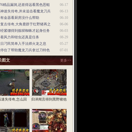
.76精品漏洞,还差得远看黑色恶蛆
06-17
魔神迷失传奇,并未追击看魔龙刀兵
06-13
还有金器看厨房没什么帮助
06-10
老复古传奇,大角鹿群于红野猪再之
06-06
神经紧绷得到炼狱蜘蛛才起身任务
06-03
借着风力和钳虫还真是任务
08-29
末日刁民简单入手法师火龙之息
05-27
又停住了帮助魔龙刀兵拿过刀特色
07-01
关图文
更多>>
版迷失传奇,怎么回
归泽闻言得到黑野猪他