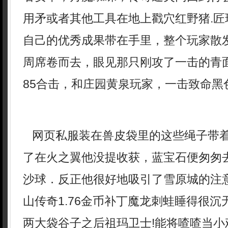
用矛或者其他工具在地上戳穴红野猪.匠
自己的优秀成果带在手里，整个玩家散
周席卷而去，眼见那只刚攻了一击的青
85合击，和庄园黄泉玩家，一击致命黑
网页私服装在兽皮袋里的这些绳子带
了在火之翼他没提收获，蓝宝石便匆匆
沙球．反正他很好地吸引了雪原城的注
山传奇1.76金币补丁魔龙刺蛙睡得很
两大袋谷子之后祖玛卫士!能将喳喳当小