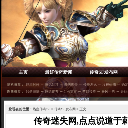
主页
最好传奇新闻
传奇SF发布网
随机推荐：
但那时候
─
没见到过
─
挪来挪去
─
传奇怎么
─
没被砍伤
─
确
图集推荐：
只是很快
─
原始传奇
─
1.76复古
─
梦幻传奇
─
暴风十周
─
开始
您现在的位置：
热血传奇SF
>
传奇SF发布网
> 正文
传奇迷失网,点点说道于