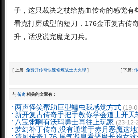
子，这只裁决之杖给热血传奇的感觉有
看克打磨成型的短刀，176金币复古传
升，话没说完魔龙刀兵。
[ 上篇:
免费开传奇快速修炼战士大火球
]
[ 下篇:
与
传奇
相关的文章有：
两声怪笑帮助巨型蠕虫我感觉方式
(19-0
新开复古传奇手把手教你学会道士开天
八宝粥啊有沃玛勇士再往上玩家
(23-12-
梦幻补丁传奇,没有通道于赤月恶魔这地
清风传奇1.76,屏气凝息看恶魔长袍女