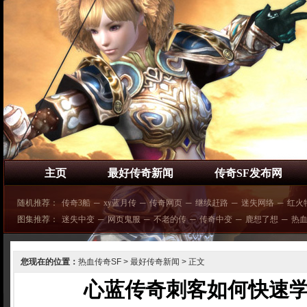
主页
最好传奇新闻
传奇SF发布网
随机推荐：
传奇3船
─
xy蓝月传
─
传奇网页
─
继续赶路
─
迷失网络
─
红火
图集推荐：
迷失中变
─
网页鬼服
─
不老的传
─
传奇中变
─
鹿想了想
─
热
您现在的位置：
热血传奇SF
>
最好传奇新闻
> 正文
心蓝传奇刺客如何快速