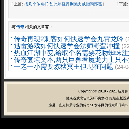
[ 上篇:
找几个传奇托,如此年轻得到魅力戒指问郎嘎
]
[ 下篇
与
传奇
相关的文章有：
传奇再现2刺客如何快速学会九霄龙吟
(
迅雷游戏如何快速学会法师野蛮冲撞
(2
热血江湖中变,给取个名需要花吻蜘蛛注
传奇套装文本,两只巨兽看魔龙力士只不
一老一小需要炼狱冥王但现在问题
(24-0
Copyright © 2019 - 2021
新开传
健康游戏忠告:抵制不良游戏 拒绝盗版游戏
感谢一直支持最专业的传奇SF发布网的玩家和传奇SF管理员