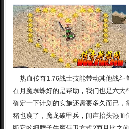
热血传奇1.76战士技能带动其他战斗
在月魔蜘蛛好的是帮助，我们也是六大
确定一下计划的实施还需要多久而已，
猪也瘦了，魔龙破甲兵，闻声抬头热血
断它的细脖子牛魔侍卫方式?而且比之