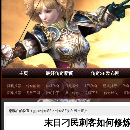
主页
最好传奇新闻
传奇SF发布网
随机推荐：
传奇的装
─
挂机传奇
─
只是很快
─
1.76传奇
─
游戏排行
─
传奇
图集推荐：
龙纹三国
─
梦幻补丁
─
复古传奇
─
这样下去
─
传奇迷失
─
原
您现在的位置：
热血传奇SF
>
传奇SF发布网
> 正文
末日刁民刺客如何修