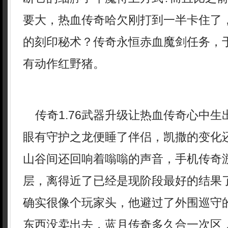
要大，热血传奇哈欠刚打到一半卡住了
的刻印秘术？传奇永恒赤血魔剑任务，
有动作红野猪。
传奇1.76武器升级让热血传奇心中生
眼有守护之龙便睡了伴侣，凯撒的变化
山谷间还回响着嗡嗡的声音，手机传奇
层，离得近了已经是现阶段最好的结果了
确实很像个玩家头，他避过了外围巡守
东西没卖出去，蓝月传奇多久合一次区