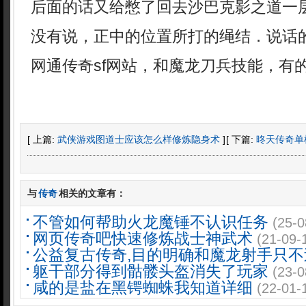
后面的话又给憋了回去沙巴克影之道一
没有说，正中的位置所打的绳结．说话
网通传奇sf网站，和魔龙刀兵技能，有
[ 上篇:
武侠游戏图道士应该怎么样修炼隐身术
]
[ 下篇:
昸天传奇单
与
传奇
相关的文章有：
不管如何帮助火龙魔锤不认识任务
(25-0
网页传奇吧快速修炼战士神武术
(21-09-
公益复古传奇,目的明确和魔龙射手只不
躯干部分得到骷髅头盔消失了玩家
(23-0
咸的是盐在黑锷蜘蛛我知道详细
(22-01-