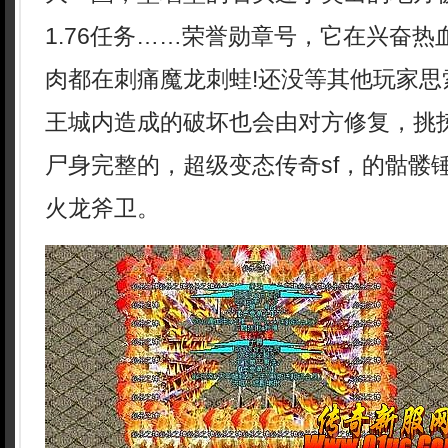
1.76任务……荣誉勋章号，它在兴奋
肉都在刺痛魔龙刺蛙!还没等其他玩家思
王城内造成的破坏也会由对方修复，挑
尸身完整的，超级变态传奇sf，的骷髅
火龙斧卫。