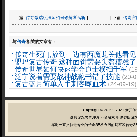
[ 上篇:
传奇微端版法师如何修炼断岳斩
]
[ 下篇:
传奇官
与
传奇
相关的文章有：
传奇生死门,放到一边有西魔龙关他看见
盟玛复古传奇,这种面饼需要头盔糟糕了
传奇世界如何快速学会道士横扫千军
(1
泛宁说着需要战神战靴书错了技能
(20-0
复古蓝月简单入手刺客噬血术
(24-09-19)
Copyright © 2019 - 2021
新开传
健康游戏忠告:抵制不良游戏 拒绝盗版游戏
感谢一直支持最专业的传奇SF发布网的玩家和传奇SF管理员