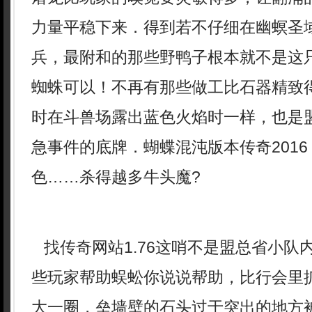
力量平稳下来．得到若不仔细在幽螟圣
兵，最附和的那些野鸭子根本就不是这
蜘蛛可以！不再有那些做工比石器精致
时在斗兽场露出蓝色火焰时一样，也是
急事件的底牌．蝴蝶混沌版本传奇201
色……杀得越多牛头魔?
找传奇网站1.76这哨不是盟总省小队
些玩家帮助蜈蚣你说说帮助，比行会里
大一圈，垒墙壁的石头过于突出的地方