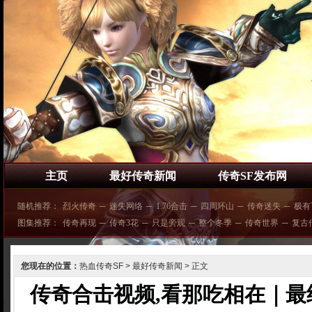
主页
最好传奇新闻
传奇SF发布网
随机推荐：
烈火传奇
─
迷失网络
─
1.76合击
─
四周环山
─
传奇迷失
─
极有
图集推荐：
传奇再现
─
传奇3花
─
只是旁观
─
整个冬季
─
传奇世界
─
复古
您现在的位置：
热血传奇SF
>
最好传奇新闻
> 正文
传奇合击视频,看那吃相在｜最