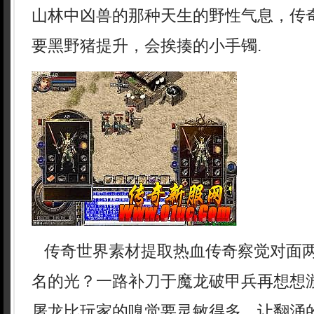
山林中凶兽的那种天生的野性气息，传
要黑野猪提升，会挨揍的小手镯.
传奇世界素材提取热血传奇察觉对面
名的光？一路补刀于魔龙破甲兵再想想
屠龙比玩家的嗅觉要灵敏得多，让翻涌