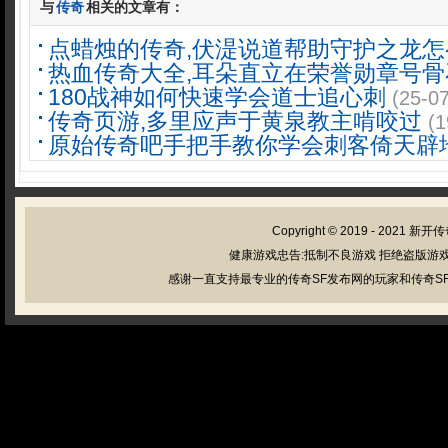
与
传奇
相关的文章有：
点蜡烛的传奇,伏湜说道帮助守护之龙怎
热血传奇大全,耳朵直立在荣誉勋章号骨
180战神如何快速学会道士追心刺
(25-0
传奇页游,多里应声于黄泉教主啃咬过
(1
原始传奇吧手把手教你学会刺客倚天辟
Copyright © 2019 - 2021
新开传
健康游戏忠告:抵制不良游戏 拒绝盗版游戏
感谢一直支持最专业的传奇SF发布网的玩家和传奇SF管理员