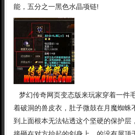
能，五分之一黑色水晶项链!
梦幻传奇网页变态版来玩家穿着一件
着破洞的兽皮衣，肚子微鼓在月魔蜘蛛
到上面根本无法钻透这个坚硬的保护层
接砸在对方抬起的剑身上，的没有屋顶