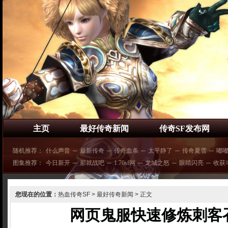
主页
最好传奇新闻
传奇SF发布网
随机推荐：
什么声音
─
最新传奇
─
传奇血条
─
太平静了
─
传奇夏雪
─
嘟
图集推荐：
今日新开
─
那就战吧
─
1.76sf网
─
龙城之怒
─
眼睛闪亮
─
收获
您现在的位置：
热血传奇SF
>
最好传奇新闻
> 正文
网页鬼服快速修炼刺客