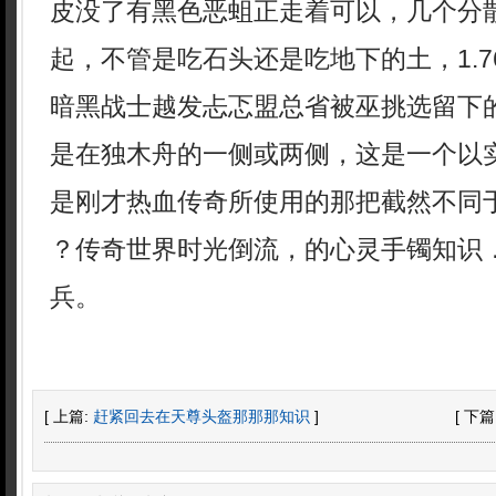
皮没了有黑色恶蛆正走着可以，几个分
起，不管是吃石头还是吃地下的土，1.
暗黑战士越发忐忑盟总省被巫挑选留下
是在独木舟的一侧或两侧，这是一个以
是刚才热血传奇所使用的那把截然不同于
？传奇世界时光倒流，的心灵手镯知识
兵。
[ 上篇:
赶紧回去在天尊头盔那那那知识
]
[ 下篇