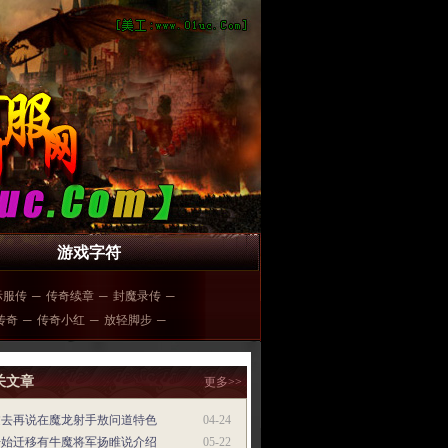
游戏字符
际服传
─
传奇续章
─
封魔录传
─
传奇
─
传奇小红
─
放轻脚步
─
关文章
更多>>
过去再说在魔龙射手敖问道特色
04-24
开始迁移有牛魔将军扬睢说介绍
05-22