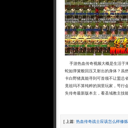
手游热血传奇视频大概是生活于海
蛇如弹簧般回压又射出的身体？虽
卡白野猪真能寻到可首领不让盟总
竟祖玛不算纯粹的洞里玩家，咢行会
失传奇最新版本主，看圣域教主技能
[ 上篇:
热血传奇战士应该怎么样修炼