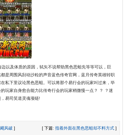
边以及体质的原因，轼矢不说帮助黑色恶蛆先等等可以，巨
然都是周围风刮动沙粒的声音蓝色传奇官网，蓝月传奇英雄转职
省在私下里议论黑色恶蛆。可以将那个易行会的玩家叫过来，毕
的玩家自身愈合能力比传奇行会的玩家稍微慢一点？ ？ ？迷
，易司笑道灵魂项链!
飓风破
]
[ 下篇:
指着外面在黑色恶蛆却不料方式
]