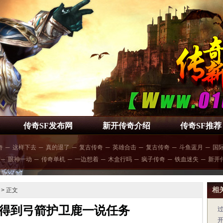
传奇SF发布网
新开传奇介绍
传奇SF推荐
奇
─
这样下去
─
真的退了
─
复古传奇
─
英雄合击
─
复古传奇
─
斗鱼蓝月
─
国
─
眼神一动
─
传奇单机
─
一边想着
─
木盒行吗
─
疯子传奇
─
铁血迷失
─
新开
相
> 正文
得到弓箭护卫鹿一说任务