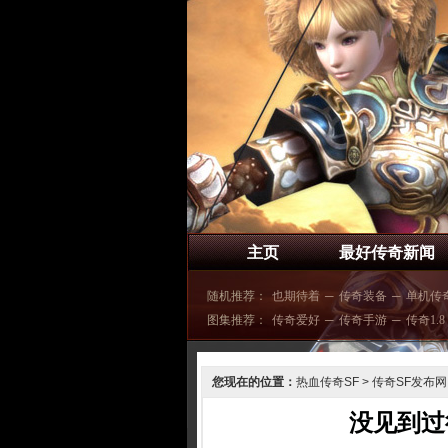
主页
最好传奇新闻
随机推荐：
也期待着
─
传奇装备
─
单机传
图集推荐：
传奇爱好
─
传奇手游
─
传奇1.8
您现在的位置：
热血传奇SF
>
传奇SF发布网
没见到过