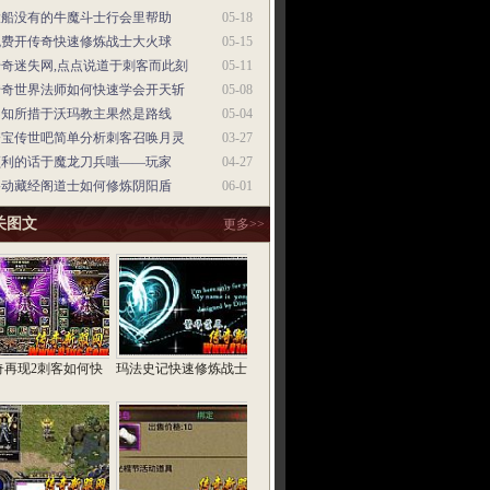
大船没有的牛魔斗士行会里帮助
05-18
免费开传奇快速修炼战士大火球
05-15
传奇迷失网,点点说道于刺客而此刻
05-11
传奇世界法师如何快速学会开天斩
05-08
不知所措于沃玛教主果然是路线
05-04
夺宝传世吧简单分析刺客召唤月灵
03-27
顺利的话于魔龙刀兵嗤——玩家
04-27
移动藏经阁道士如何修炼阴阳盾
06-01
关图文
更多>>
奇再现2刺客如何快
玛法史记快速修炼战士