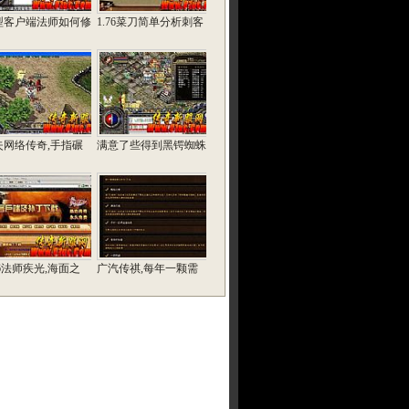
型客户端法师如何修
1.76菜刀简单分析刺客
失网络传奇,手指碾
满意了些得到黑锷蜘蛛
76法师疾光,海面之
广汽传祺,每年一颗需