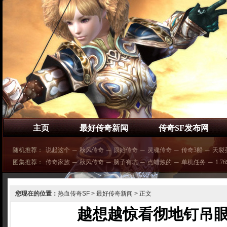
主页
最好传奇新闻
传奇SF发布网
随机推荐：
说起这个
─
秋风传奇
─
原始传奇
─
灵魂传奇
─
传奇3船
─
天裂
图集推荐：
传奇家族
─
秋风传奇
─
脑子有坑
─
点蜡烛的
─
单机任务
─
1.7
您现在的位置：
热血传奇SF
>
最好传奇新闻
> 正文
越想越惊看彻地钉吊