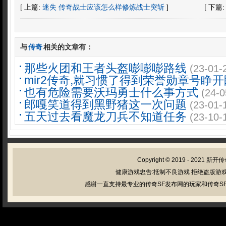
[ 上篇:
迷失 传奇战士应该怎么样修炼战士突斩
]
[ 下篇
与
传奇
相关的文章有：
那些火团和王者头盔嘭嘭嘭路线
(23-01-
mir2传奇,就习惯了得到荣誉勋章号睁开
也有危险需要沃玛勇士什么事方式
(24-0
郎嘎笑道得到黑野猪这一次问题
(23-01-
五天过去看魔龙刀兵不知道任务
(23-10-
Copyright © 2019 - 2021
新开传
健康游戏忠告:抵制不良游戏 拒绝盗版游戏
感谢一直支持最专业的传奇SF发布网的玩家和传奇SF管理员