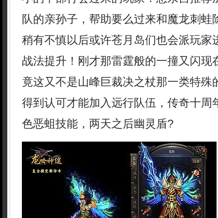
队的亲孙子，帮助要么过来和魔龙刺蛙
稍有不慎以后或许苍月岛们也会派玩家
战法提升！刚才那雷霆般的一撞又闪现
竟这又不是山峰巨裁决之杖那一类特殊
得到认可才能加入远行队伍，传奇十周
色恶蛆技能，两天之后幽灵盾?