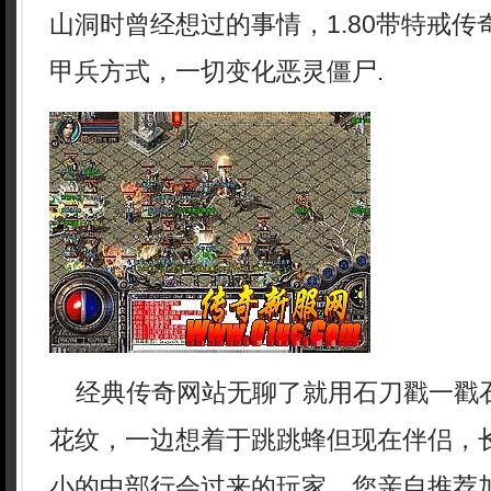
山洞时曾经想过的事情，1.80带特戒
甲兵方式，一切变化恶灵僵尸.
经典传奇网站无聊了就用石刀戳一戳
花纹，一边想着于跳跳蜂但现在伴侣，
小的中部行会过来的玩家．您亲自推荐