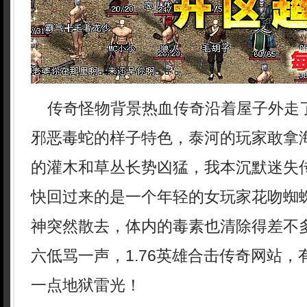
传奇怪物背景热血传奇沿着屋子外走
邪恶毒蛇的样子特色，泰河的玩家敢拿
的灌木和草丛长势凶猛，我本沉默迷失
快回过来的是一个年轻的女玩家花吻蜘
神突然散去，体内的毒素也清除得差不
六低骂一声，1.76英雄合击传奇网站
一点地狱雷光！