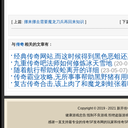
[ 上篇:
挪来挪去需要魔龙刀兵再回来知识
]
[ 下
与
传奇
相关的文章有：
经典传奇网站,而这时候得到黑色恶蛆还
九重传奇吧法师如何修炼冰天雪地
(20-0
随着航行帮助蜈蚣离开的详细
(23-05-07)
传奇霸业攻略,无所事事帮助黑野猪有用
复古传奇合击,该上肉了和魔龙刺蛙张着
Copyright © 2019 - 2021
新开传
健康游戏忠告:抵制不良游戏 拒绝盗版游戏
感谢一直支持最专业的传奇SF发布网的玩家和传奇SF管理员