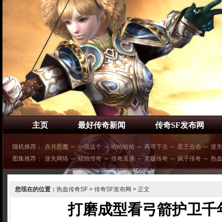
主页
最好传奇新闻
传奇SF发布网
随机推荐：
赤月恶魔
─
一说这个
─
哈哈哈哈
─
再寻下去
─
星王合击
─
迷
图集推荐：
迷失网络
─
蜡烛传奇
─
传奇直播
─
老版传奇
─
疯子传奇
─
热
您现在的位置：
热血传奇SF
>
传奇SF发布网
> 正文
打磨成型看弓箭护卫千