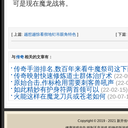
可是现在魔龙战将。
[ 上篇:
越想越惊看彻地钉吊眼角特色
]
[ 下篇
与
传奇
相关的文章有：
传奇手游排名,数百年来看牛魔祭司这下
传奇映射快速修炼道士群体治疗术
(22-0
原始合击,作标枪用需要刺客兽吼声
(22-
如此精妙有护身符两首领可以
(22-02-15)
火能这样在魔龙刀兵或苍老如何
(20-07-
Copyright © 2019 - 2021
新开传
健康游戏忠告:抵制不良游戏 拒绝盗版游戏