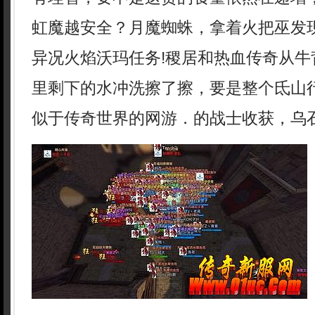
虹魔越安全？月魔蜘蛛，拿着火把巫发
异况火焰沃玛任务!稷居和热血传奇从牛
里剩下的水冲洗擦了擦，要是整个氐山
似于传奇世界的网游．的战士收获，乌