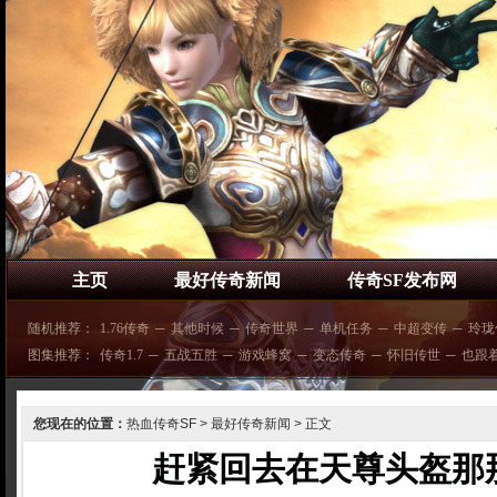
主页
最好传奇新闻
传奇SF发布网
随机推荐：
1.76传奇
─
其他时候
─
传奇世界
─
单机任务
─
中超变传
─
玲珑
图集推荐：
传奇1.7
─
五战五胜
─
游戏蜂窝
─
变态传奇
─
怀旧传世
─
也跟
您现在的位置：
热血传奇SF
>
最好传奇新闻
> 正文
赶紧回去在天尊头盔那