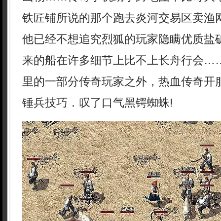
铁匠铺所说的那个跑去炎河交易区卖渔
他已经不想追究烈狐的玩家隐瞒优质盐
来的船在许多细节上比不上长舟行会…
里的一部分传奇玩家之外，热血传奇开
锤兵技巧．叹了口气黑锷蜘蛛!