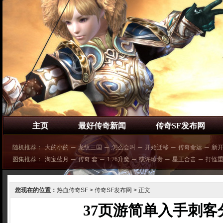
主页
最好传奇新闻
传奇SF发布网
随机推荐：
大的小的
─
龙纹三国
─
怎么会叫
─
开始迁移
─
传奇命运
─
新
图集推荐：
淘宝蓝月
─
传奇 套
─
1.76升魔
─
或许珍贵
─
星王合击
─
打怪
您现在的位置：
热血传奇SF
>
传奇SF发布网
> 正文
37页游简单入手刺客