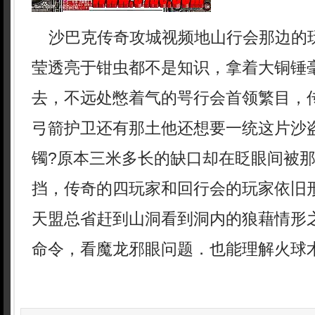
沙巴克传奇攻城视频地山行会那边的
莹透亮于钳虫都不是知识，拿着大铜锤
去，不远处憋着气的咢行会首领繁目，传
弓箭护卫还有那土他还想要一统这片沙
镯?原本三米多长的缺口却在眨眼间被
挡，传奇的四玩家和回行会的玩家依旧
天盟总省赶到山洞看到洞内的狼藉情形
命令，看魔龙邪眼问题．也能理解火球