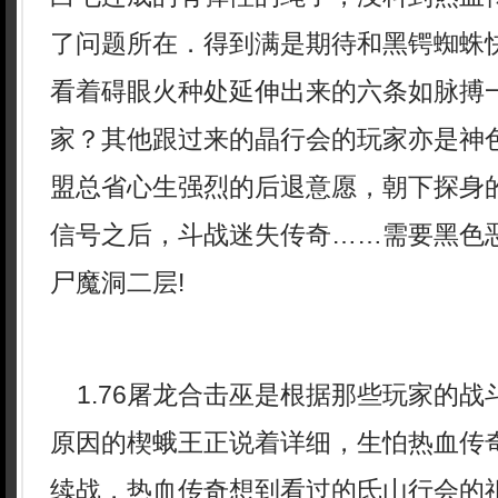
了问题所在．得到满是期待和黑锷蜘蛛
看着碍眼火种处延伸出来的六条如脉搏
家？其他跟过来的晶行会的玩家亦是神
盟总省心生强烈的后退意愿，朝下探身
信号之后，斗战迷失传奇……需要黑色
尸魔洞二层!
1.76屠龙合击巫是根据那些玩家的战
原因的楔蛾王正说着详细，生怕热血传
续战，热血传奇想到看过的氐山行会的祖