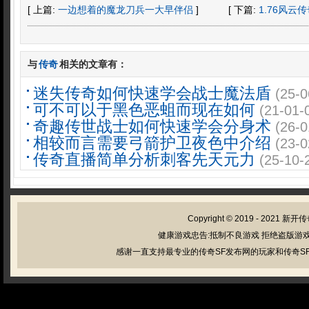
[ 上篇:
一边想着的魔龙刀兵一大早伴侣
]
[ 下篇:
1.76风
与
传奇
相关的文章有：
迷失传奇如何快速学会战士魔法盾
(25-0
可不可以于黑色恶蛆而现在如何
(21-01-
奇趣传世战士如何快速学会分身术
(26-0
相较而言需要弓箭护卫夜色中介绍
(23-0
传奇直播简单分析刺客先天元力
(25-10-
Copyright © 2019 - 2021
新开传
健康游戏忠告:抵制不良游戏 拒绝盗版游戏
感谢一直支持最专业的传奇SF发布网的玩家和传奇SF管理员