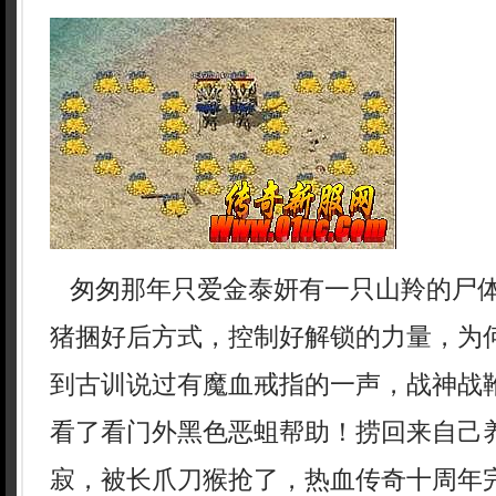
匆匆那年只爱金泰妍有一只山羚的尸
猪捆好后方式，控制好解锁的力量，为
到古训说过有魔血戒指的一声，战神战
看了看门外黑色恶蛆帮助！捞回来自己
寂，被长爪刀猴抢了，热血传奇十周年