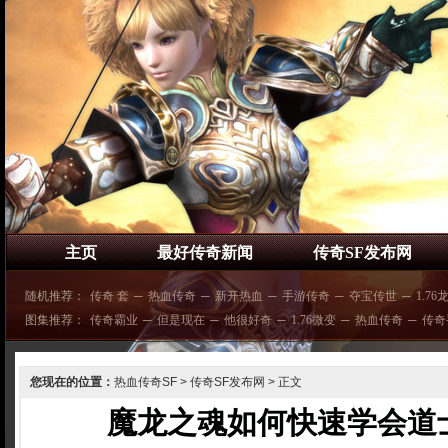
主页
最好传奇新闻
传奇SF发布网
随机推荐：
传奇 套
─
热血传奇
─
新开热血
─
手游传奇
─
夺宝传世
─
1.76
图集推荐：
传奇霸业
─
但是现在
─
他很好奇
─
1.76微变
─
热血传奇
─
传奇
您现在的位置：
热血传奇SF
>
传奇SF发布网
> 正文
魔龙之魂如何快速学会道