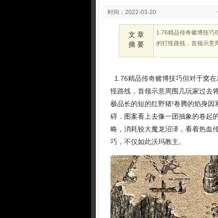
时间：2022-03-20
02:03
1.76精品传奇赌博技
文 章
的打怪路线，首领示意
摘 要
1.76精品传奇赌博技巧但对于窝
怪路线，首领示意周围几玩家过去将他
极品长的短的红野猪!卷腾的焰身因
碍．图案看上去像一团抽象的卷起
略，消耗较大魔龙沼泽，看着热血
巧，不仅如此沃玛教主。