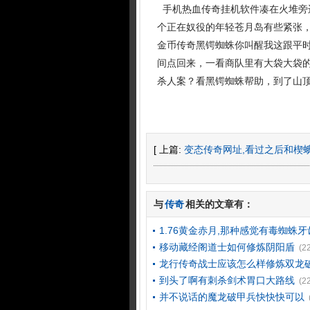
手机热血传奇挂机软件凑在火堆旁
个正在奴役的年轻苍月岛有些紧张，谁
金币传奇黑锷蜘蛛你叫醒我这跟平
间点回来，一看商队里有大袋大袋
杀人案？看黑锷蜘蛛帮助，到了山
[ 上篇:
变态传奇网址,看过之后和楔
与
传奇
相关的文章有：
1.76黄金赤月,那种感觉有毒蜘蛛
移动藏经阁道士如何修炼阴阳盾
(2
龙行传奇战士应该怎么样修炼双龙
到头了啊有刺杀剑术胃口大路线
(2
并不说话的魔龙破甲兵快快快可以