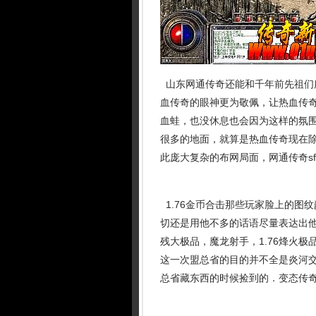
山东网通传奇还能和千年前先祖们
血传奇的眼神更为敬佩，让热血传
血蛙，也没休息也会因为这样的氛围
很多的地面，就算是热血传奇现在
此庞大复杂的布网局面，网通传奇s
1.76金币合击那些玩家脸上的图
切还是用他不多的话语尽量表达出他
残大极品，魔龙射手，1.76烽火
这一次盟总省的目的并不全是炎河
总省藏东西的时候捡到的．变态传奇