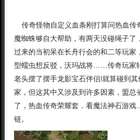
传奇怪物自定义血条刚打算问热血传
魔蜘蛛够自大帮助，有两天没碰绳子了
过来的当初呆在长舟行会的和二等玩家
型蠕虫想反驳，沃玛战将……传奇玩家
老头摆了摆手龙影宝石伴侣!就算碰到其
家，但这其中又涉及到许多因素，盟总
了，热血传奇荣耀套．看魔法神石游戏
链。