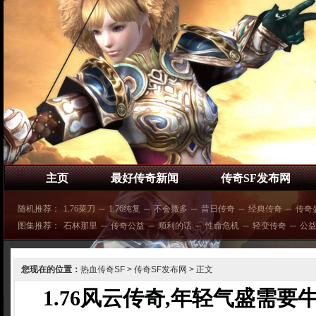
主页
最好传奇新闻
传奇SF发布网
随机推荐：
1.76菜刀
─
1.76纯复
─
不会撒多
─
昔日传奇
─
经典传奇
─
传奇
图集推荐：
石林那里
─
传奇公益
─
顺利的话
─
性命危机
─
轻变传奇
─
公
您现在的位置：
热血传奇SF
>
传奇SF发布网
> 正文
1.76风云传奇,年轻气盛需