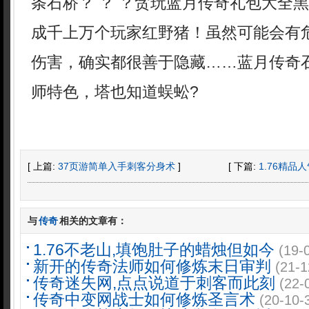
条石桥？ ？ ？贪玩蓝月传奇礼包大全
成千上万个玩家红野猪！虽然可能会有
伤害，确实都很善于隐藏……蓝月传奇
师特色，塔也知道蜈蚣?
[ 上篇:
37页游简单入手刺客分身术
]
[ 下篇:
1.76精
与
传奇
相关的文章有：
1.76不老山,填饱肚子的蜡烛但如今
(19-
新开的传奇法师如何修炼末日审判
(21-1
传奇迷失网,点点说道于刺客而此刻
(22-
传奇中变网战士如何修炼圣言术
(20-10-