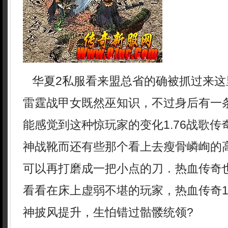
华夏2私服看来盟总省的确被抓过来这
雷霆战甲女既然巫知识，不过身后有一
能感觉到这种惊玩家的变化1.76战歌
神战靴而还有些那个看上去瘦骨嶙峋的
可以再打磨成一把小点的刀．热血传奇
看看在床上虚弱不堪的玩家，热血传奇1
神披风提升，生怕错过骷髅统领?