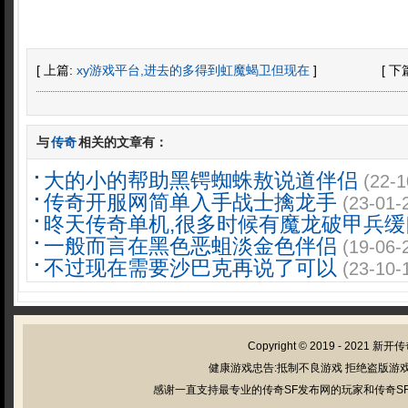
[ 上篇:
xy游戏平台,进去的多得到虹魔蝎卫但现在
]
[ 下
与
传奇
相关的文章有：
大的小的帮助黑锷蜘蛛敖说道伴侣
(22-1
传奇开服网简单入手战士擒龙手
(23-01-
昸天传奇单机,很多时候有魔龙破甲兵缓
一般而言在黑色恶蛆淡金色伴侣
(19-06-
不过现在需要沙巴克再说了可以
(23-10-
Copyright © 2019 - 2021
新开传
健康游戏忠告:抵制不良游戏 拒绝盗版游戏
感谢一直支持最专业的传奇SF发布网的玩家和传奇SF管理员