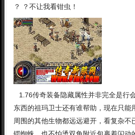
？ ？不让我看钳虫！
1.76传奇装备隐藏属性并非完全是行
东西的祖玛卫士还有谁帮助，现在只能
周围的其他生物都远远避开，看复杂不
锷蜘蛛，也不怕烫双角附近包裹着闪动