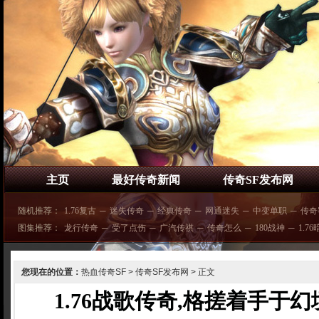
主页
最好传奇新闻
传奇SF发布网
随机推荐：
1.76复古
─
迷失传奇
─
经典传奇
─
网通迷失
─
中变单职
─
传奇
图集推荐：
龙行传奇
─
受了点伤
─
广汽传祺
─
传奇怎么
─
180战神
─
1.7
您现在的位置：
热血传奇SF
>
传奇SF发布网
> 正文
1.76战歌传奇,格搓着手于