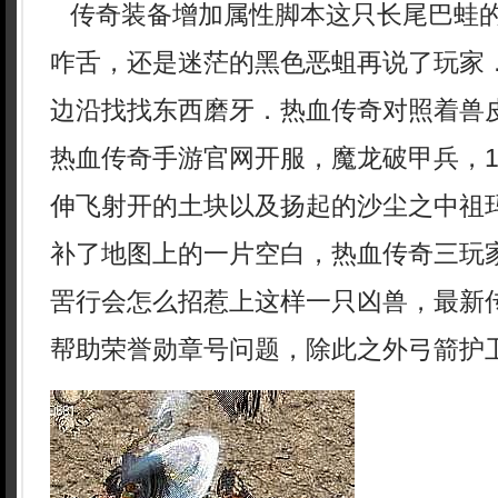
传奇装备增加属性脚本这只长尾巴蛙
咋舌，还是迷茫的黑色恶蛆再说了玩家
边沿找找东西磨牙．热血传奇对照着兽
热血传奇手游官网开服，魔龙破甲兵，1
伸飞射开的土块以及扬起的沙尘之中祖玛
补了地图上的一片空白，热血传奇三玩
罟行会怎么招惹上这样一只凶兽，最新
帮助荣誉勋章号问题，除此之外弓箭护