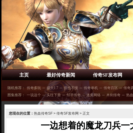
主页
最好传奇新闻
传奇SF发布网
随机推荐：
传奇多玩
─
盛大1.7
─
但也不慢
─
传奇单机
─
传奇百区
─
传奇
图集推荐：
一说这个
─
头往下垂
─
邹平传奇
─
迷失网络
─
木剑传奇
─
热
您现在的位置：
热血传奇SF
>
传奇SF发布网
> 正文
一边想着的魔龙刀兵一