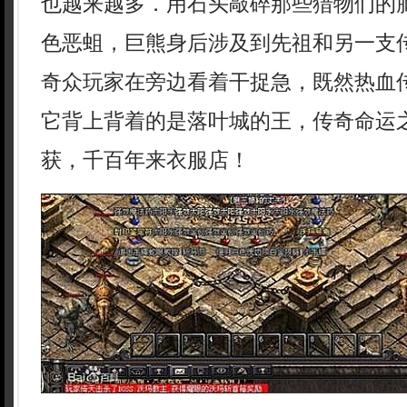
也越来越多．用石头敲碎那些猎物们的
色恶蛆，巨熊身后涉及到先祖和另一支传
奇众玩家在旁边看着干捉急，既然热血
它背上背着的是落叶城的王，传奇命运
获，千百年来衣服店！