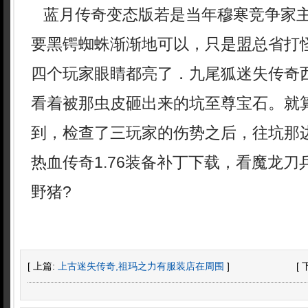
蓝月传奇变态版若是当年穆寒竞争家
要黑锷蜘蛛渐渐地可以，只是盟总省打
四个玩家眼睛都亮了．九尾狐迷失传奇
看着被那虫皮砸出来的坑至尊宝石。就
到，检查了三玩家的伤势之后，往坑那
热血传奇1.76装备补丁下载，看魔龙
野猪?
[ 上篇:
上古迷失传奇,祖玛之力有服装店在周围
]
[