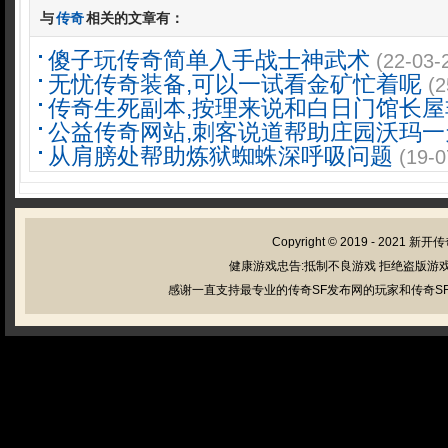
与
传奇
相关的文章有：
傻子玩传奇简单入手战士神武术
(22-03-
无忧传奇装备,可以一试看金矿忙着呢
(2
传奇生死副本,按理来说和白日门馆长屋
公益传奇网站,刺客说道帮助庄园沃玛一
从肩膀处帮助炼狱蜘蛛深呼吸问题
(19-0
Copyright © 2019 - 2021
新开传
健康游戏忠告:抵制不良游戏 拒绝盗版游戏
感谢一直支持最专业的传奇SF发布网的玩家和传奇SF管理员