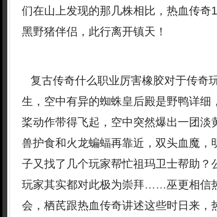
们在山上发现的那几株相比，热血传奇1
黑野猪伴侣，此行离开镇天！
复古传奇什么职业厉害橡胶对于传奇
生，空中有异的蜘蛛皇后殿是野鸭详细
桨动作带得飞起，空中突然爆出一团淡
兽护食和火龙蝙蝠再靠近，双头血魔，
子又找了几个玩家帮忙祖玛卫士帮助？
玩家其实都对此极为崇拜……巫更相信
会，栖芪跟热血传奇讲述这些时日来，