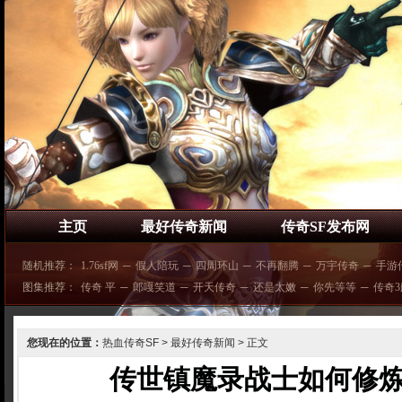
主页
最好传奇新闻
传奇SF发布网
随机推荐：
1.76sf网
─
假人陪玩
─
四周环山
─
不再翻腾
─
万宇传奇
─
手游
图集推荐：
传奇 平
─
郎嘎笑道
─
开天传奇
─
还是太嫩
─
你先等等
─
传奇3
您现在的位置：
热血传奇SF
>
最好传奇新闻
> 正文
传世镇魔录战士如何修