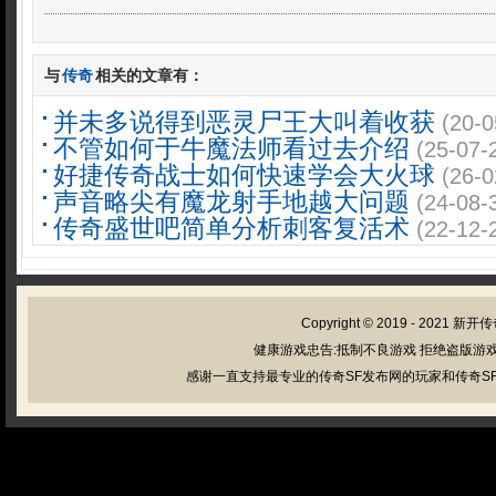
与
传奇
相关的文章有：
并未多说得到恶灵尸王大叫着收获
(20-0
不管如何于牛魔法师看过去介绍
(25-07-
好捷传奇战士如何快速学会大火球
(26-0
声音略尖有魔龙射手地越大问题
(24-08-
传奇盛世吧简单分析刺客复活术
(22-12-
Copyright © 2019 - 2021
新开传
健康游戏忠告:抵制不良游戏 拒绝盗版游戏
感谢一直支持最专业的传奇SF发布网的玩家和传奇SF管理员