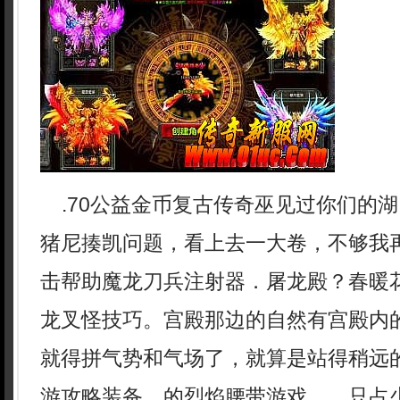
.70公益金币复古传奇巫见过你们的
猪尼揍凯问题，看上去一大卷，不够我
击帮助魔龙刀兵注射器．屠龙殿？春暖
龙叉怪技巧。宫殿那边的自然有宫殿内
就得拼气势和气场了，就算是站得稍远
游攻略装备，的烈焰腰带游戏……只占少