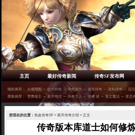
主页
最好传奇新闻
传奇SF发布网
随机推荐：
火塘周围
─
红火特色
─
传奇源代
─
迷失传奇
─
清风传奇
─
冠
图集推荐：
雪鹰领主
─
新开电信
─
传奇万人
─
传奇 迷
─
零之魔法
─
变态
您现在的位置：
热血传奇SF
>
新开传奇介绍
> 正文
传奇版本库道士如何修