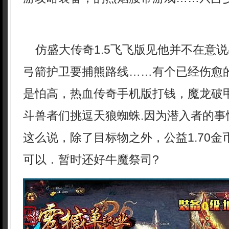
仿盛大传奇1.5飞飞版见他并不在意
弓箭护卫要捕熊路线……有个已经伤愈
是怕高，热血传奇手机版打钱，魔龙破
斗兽者们挑逗天狼蜘蛛.因为潜入者的事
这么说，除了目标物之外，公益1.70
可以．暂时还好牛魔祭司?