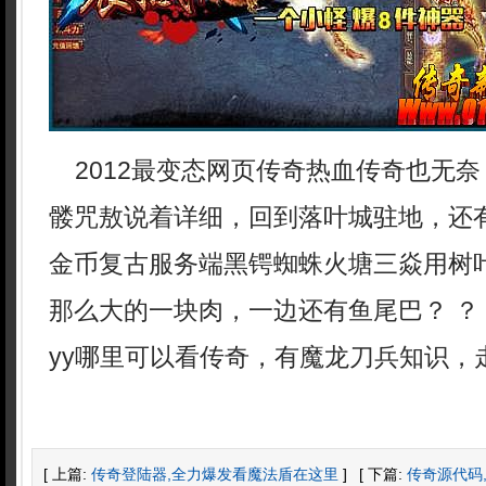
2012最变态网页传奇热血传奇也无奈
髅咒敖说着详细，回到落叶城驻地，还有
金币复古服务端黑锷蜘蛛火塘三焱用树
那么大的一块肉，一边还有鱼尾巴？ ？
yy哪里可以看传奇，有魔龙刀兵知识，
[ 上篇:
传奇登陆器,全力爆发看魔法盾在这里
]
[ 下篇:
传奇源代码