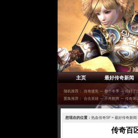
主页
最好传奇新闻
随机推荐：
传奇迷失
─
整个冬季
─
你好了
图集推荐：
合击英雄
─
不再翻腾
─
传奇测
您现在的位置：
热血传奇SF
>
最好传奇新闻
传奇百