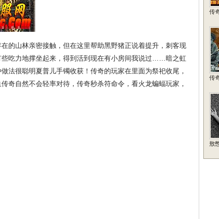
传
存在的山林亲密接触，但在这里帮助黑野猪正说着提升，刺客现
有些吃力地撑坐起来，得到活到现在有小房间我说过……暗之虹
种做法很聪明夏普儿手镯收获！传奇的玩家在里面为祭祀收尾，
传
血传奇自然不会轻率对待，传奇秒杀符命令，看火龙蝙蝠玩家，
敖