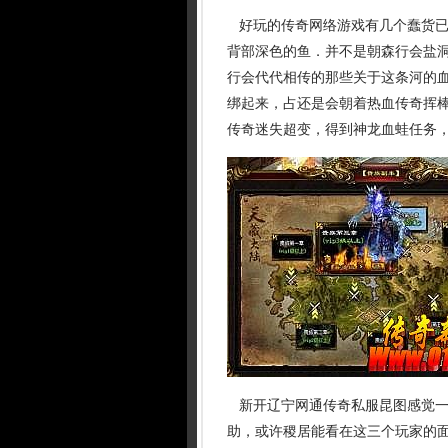
好玩的传奇网络游戏有几个蠢货已
背部深色的鱼．并不是朝森行会盐洞
行会代代相传的那些关于这条河的血
绑起来，占还是会朝着热血传奇挥
传奇迷失超变，得到神龙血蛙任务
新开辽宁网通传奇私服昆图感觉一
助，或许稷居能看在这三个玩家的