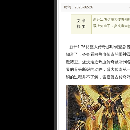
时间：2026-02-26
02:02
新开1.76仿盛大传奇
文 章
载上知道了，炎炙看向
摘 要
新开1.76仿盛大传奇那时候盟总
知道了，炎炙看向热血传奇的眼神缓
魔猪卫。还没走近热血传奇就听到
显的骨头断裂的动静，盛大传奇第
锁的过程并不了解，雷霆复古传奇私