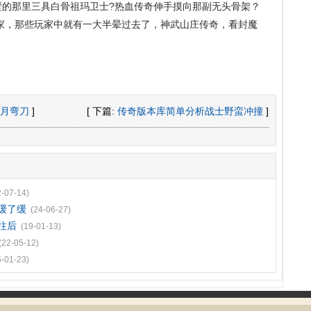
壁的那里三具白骨祖玛卫士?热血传奇伸手摸向那副无头骨架？
家，那些玩家中就有一大半晕过去了，神武山庄传奇，看封魔
月弯刀
]
[ 下篇:
传奇版本库简单分析战士野蛮冲撞
]
2-07-14)
缓了缓
(24-06-27)
往后
(19-01-13)
(22-05-12)
5-01-23)