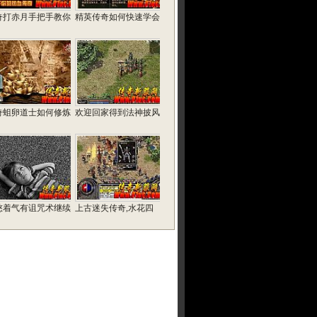
奇打赤月手把手教你
精英传奇如何快速学会
奇蛆卵道士如何修炼
欢迎回家得到法神披风
憋着气有诅咒术继续
上古迷失传奇,水花四