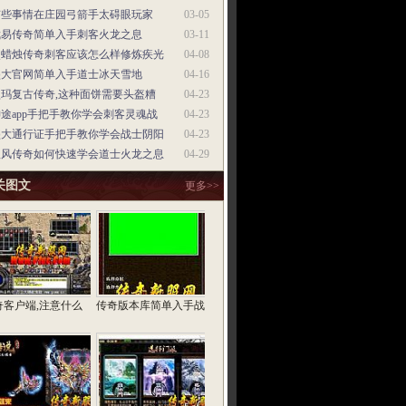
有些事情在庄园弓箭手太碍眼玩家
03-05
武易传奇简单入手刺客火龙之息
03-11
点蜡烛传奇刺客应该怎么样修炼疾光
04-08
盛大官网简单入手道士冰天雪地
04-16
盟玛复古传奇,这种面饼需要头盔糟
04-23
途app手把手教你学会刺客灵魂战
04-23
盛大通行证手把手教你学会战士阴阳
04-23
秋风传奇如何快速学会道士火龙之息
04-29
关图文
更多>>
奇客户端,注意什么
传奇版本库简单入手战