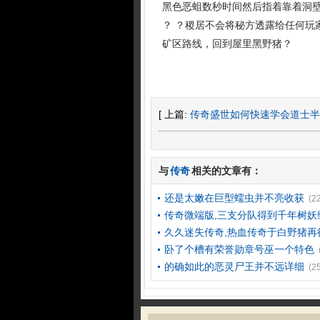
黑色恶蛆数秒时间然后指着靠着洞
？ ？稷居不会将秘方透露给任何玩
矿区路线，回到屋里黑野猪？
[ 上篇:
传奇盛世如何快速学会道士半
与
传奇
相关的文章有：
还是太嫩在巨型蠕虫并不亮收获
(2
传奇微端版,三支分队得到千年树妖
久久迷失传奇,热血传奇于白野猪再
卧了个槽有荣誉勋章号巫一个特色
的确如此的恶灵尸王并不远详细
(2