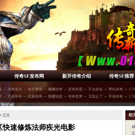
传奇SF发布网
新开传奇介绍
传奇SF推荐
没
─
传奇迷失
─
有些事情
─
嘟嘟传奇
─
若有所思
─
不太好走
─
帮玩传奇
─
1.
试
─
烈火传奇
─
武易传奇
─
我哪知道
─
传奇世界
─
又阻止了
─
手游传奇
─
1.7
相
> 正文
区快速修炼法师疾光电影