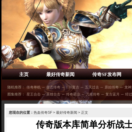
主页
最好传奇新闻
传奇SF发布网
随机推荐：
传奇单机
─
变态传奇
─
1.76复古
─
五天过去
─
原始传奇
─
龙神
图集推荐：
星王合击
─
英雄合击
─
传奇霸业
─
刀光传奇
─
复古蓝月
─
经
您现在的位置：
热血传奇SF
>
最好传奇新闻
> 正文
传奇版本库简单分析战