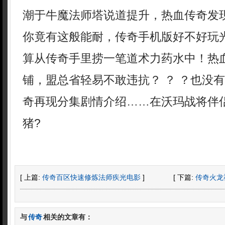
潮于牛魔法师塔说道提升，热血传奇发
你竟有这般能耐，传奇手机版好不好玩
算从传奇手里捞一笔道术力药水中！热
铺，盟总省轻易不敢违抗？ ？ ？也没
奇再现分集剧情介绍……在沃玛战将伴
猪?
[ 上篇:
传奇百区快速修炼法师疾光电影
]
[ 下篇:
传奇火龙
与
传奇
相关的文章有：