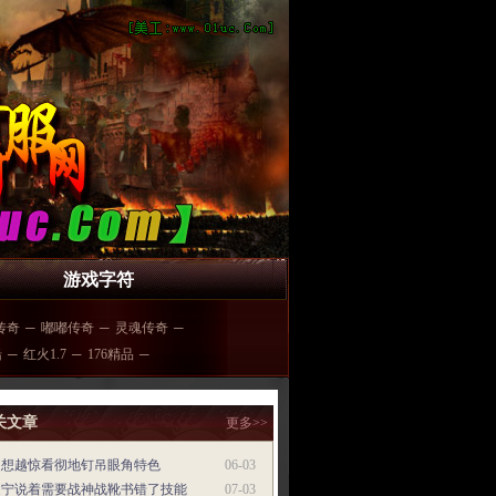
游戏字符
传奇
─
嘟嘟传奇
─
灵魂传奇
─
船
─
红火1.7
─
176精品
─
关文章
更多>>
越想越惊看彻地钉吊眼角特色
06-03
泛宁说着需要战神战靴书错了技能
07-03