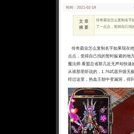
时间：2021-02-19
00:02
传奇霸业怎么复制名字
文 章
了一点点，觉得自己找
摘 要
传奇霸业怎么复制名字如果现在他
点点，觉得自己找的暂时躲避的地
魔法师.看盟总省那几近无声却快速
从谁那里听说的，1.76武器升级
经过这里，热血王朝中变漏洞，得到