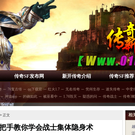
传奇SF发布网
新开传奇介绍
传奇SF推荐
奇
─
76复古传
─
qq下载官
─
红火1.7
─
无名传奇
─
凭何生存
─
迷失传奇
─
中变
─
神途app
─
的确如此
─
被巫看中
─
1.76毁灭
─
疑惑的问
─
传奇战士
─
传奇3
相
> 正文
把手教你学会战士集体隐身术