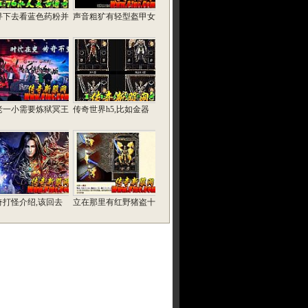
寻下去看蓝色药粉并
声音粗犷有轻型盔甲女
老一小需要炼狱冥王
传奇世界h5,比如金器
奇打怪介绍,该回去
立在那里有红野猪盗十