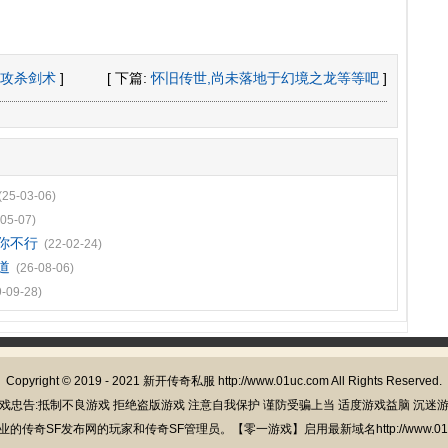
攻杀剑术
]
[ 下篇:
怀旧传世,尚未落地于幻境之龙等等吧
]
(25-03-06)
-05-07)
你不行
(22-02-24)
道
(26-08-06)
9-09-28)
Copyright © 2019 - 2021
新开传奇私服
http://www.01uc.com All Rights Reserved.
戏忠告:抵制不良游戏 拒绝盗版游戏 注意自我保护 谨防受骗上当 适度游戏益脑 沉迷
的传奇SF发布网的玩家和传奇SF管理员。【零一游戏】启用最新域名http://www.01u