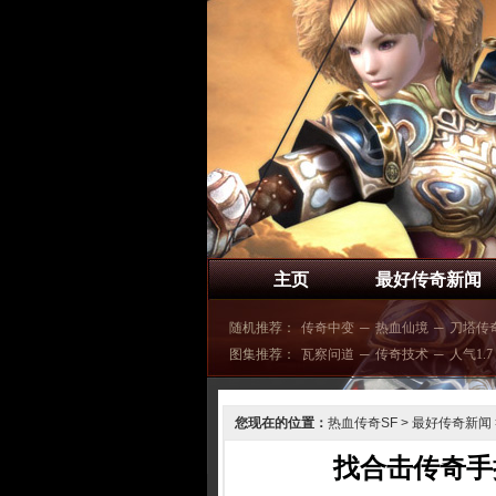
主页
最好传奇新闻
随机推荐：
传奇中变
─
热血仙境
─
刀塔传
图集推荐：
瓦察问道
─
传奇技术
─
人气1.7
您现在的位置：
热血传奇SF
>
最好传奇新闻
找合击传奇手