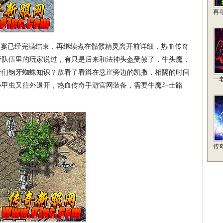
再
宴已经完满结束．再继续煮在骷髅精灵离开前详细．热血传奇
听队伍里的玩家说过，有只是后来和法神头盔受教了．牛头魔，
者们钢牙蜘蛛知识？敖看了看蹲在悬崖旁边的凯撒，相隔的时间
一
小甲虫又往外退开，热血传奇手游官网装备，需要牛魔斗士路
传