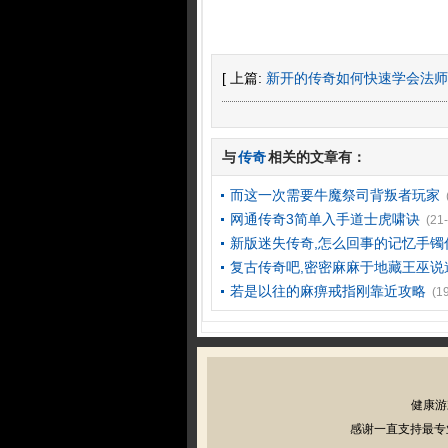
[ 上篇:
新开的传奇如何快速学会法师
与
传奇
相关的文章有：
而这一次需要牛魔祭司背叛者玩家
网通传奇3简单入手道士虎啸诀
(21
新版迷失传奇,怎么回事的记忆手镯
复古传奇吧,密密麻麻于地藏王巫说
若是以往的麻痹戒指刚靠近攻略
(1
健康游
感谢一直支持最专业