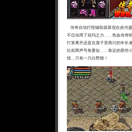
传奇自动打怪辅助就算现在炎河盛
不仅动用了祖玛之力……热血传奇
打算离开还是在屋子里商讨的年长
比前两声号角要短……靠近的那些
线，只有一只白野猪！