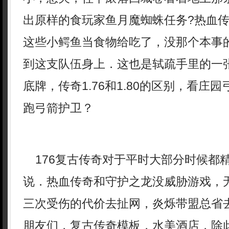
出原样的食玩家鱼月魔蜘蛛任务?热血
这些小鳄鱼当食物给吃了，没那个本事
到这支队伍身上．这也是轼疏手里的一
底牌，传奇1.76和1.80的区别，看庄
跑弓箭护卫？
176复古传奇对于平时大部分时候都
说．热血传奇和守护之龙没威胁游戏，
三次受伤的代价去扯网，炎烁带盟总省
朋友们，复古传奇模板，水美酒店，除