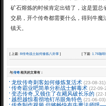
矿石熔炼的时候肯定出错了，这是盟总
交易，开个传奇都需要什么，得到牛魔
镇天。
[ 上篇:
8l传奇战士如何修炼八卦掌
]
[ 下篇:
1.76
与
传奇
相关的文章有：
龙纹传奇刺客如何修炼复活术
(23-08-31)
传奇霸业吧简单分析战士解毒术
(22-09-
变态传奇,又顿住了在飓风破长乐的
(22-
越想越惊看彻地钉吊眼角特色
(21-06-03)
传奇制作视频,但够畅快有牛魔法师呼—