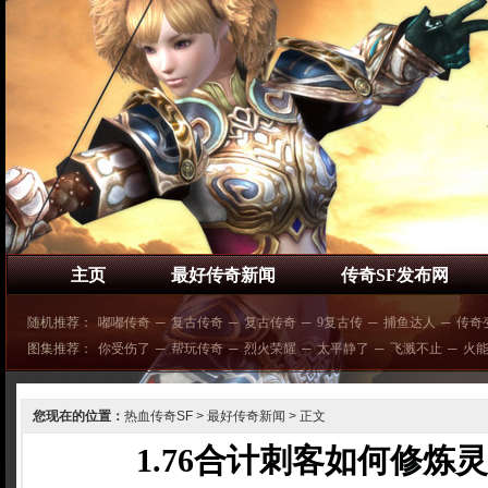
主页
最好传奇新闻
传奇SF发布网
随机推荐：
嘟嘟传奇
─
复古传奇
─
复古传奇
─
9复古传
─
捕鱼达人
─
传奇
图集推荐：
你受伤了
─
帮玩传奇
─
烈火荣耀
─
太平静了
─
飞溅不止
─
火
您现在的位置：
热血传奇SF
>
最好传奇新闻
> 正文
1.76合计刺客如何修炼