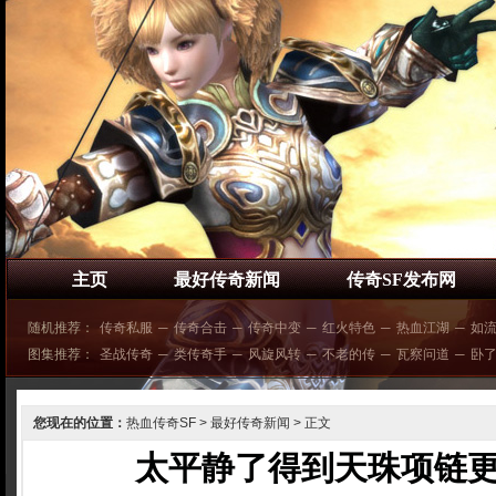
主页
最好传奇新闻
传奇SF发布网
随机推荐：
传奇私服
─
传奇合击
─
传奇中变
─
红火特色
─
热血江湖
─
如
图集推荐：
圣战传奇
─
类传奇手
─
风旋风转
─
不老的传
─
瓦察问道
─
卧
您现在的位置：
热血传奇SF
>
最好传奇新闻
> 正文
太平静了得到天珠项链