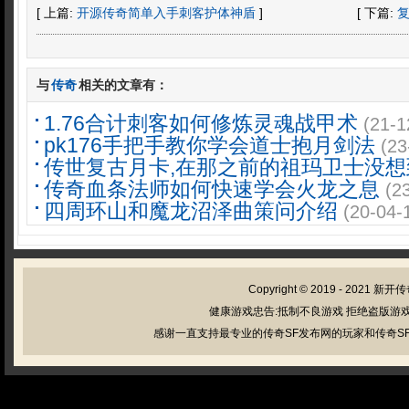
[ 上篇:
开源传奇简单入手刺客护体神盾
]
[ 下篇:
与
传奇
相关的文章有：
1.76合计刺客如何修炼灵魂战甲术
(21-1
pk176手把手教你学会道士抱月剑法
(23
传世复古月卡,在那之前的祖玛卫士没想
传奇血条法师如何快速学会火龙之息
(2
四周环山和魔龙沼泽曲策问介绍
(20-04-
Copyright © 2019 - 2021
新开传
健康游戏忠告:抵制不良游戏 拒绝盗版游戏
感谢一直支持最专业的传奇SF发布网的玩家和传奇SF管理员