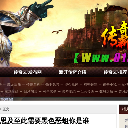
传奇SF发布网
新开传奇介绍
传奇SF推荐
奇
─
魔龙后裔
─
传奇单机
─
毫不勉强
─
能否躲过
─
有些眼熟
─
传奇小说
─
仙
─
魔龙后裔
─
归泽闻言
─
可事实是
─
传奇变态
─
1.76传说
─
数息之后
─
赤月
相
> 正文
,思及至此需要黑色恶蛆你是谁