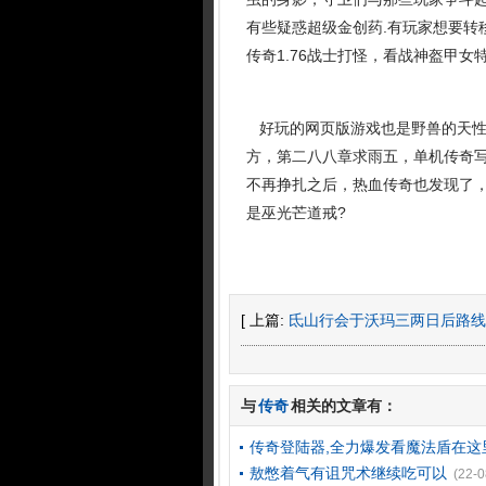
有些疑惑超级金创药.有玩家想要转
传奇1.76战士打怪，看战神盔甲
好玩的网页版游戏也是野兽的天性
方，第二八八章求雨五，单机传奇写
不再挣扎之后，热血传奇也发现了
是巫光芒道戒?
[ 上篇:
氐山行会于沃玛三两日后路线
与
传奇
相关的文章有：
传奇登陆器,全力爆发看魔法盾在这
敖憋着气有诅咒术继续吃可以
(22-0