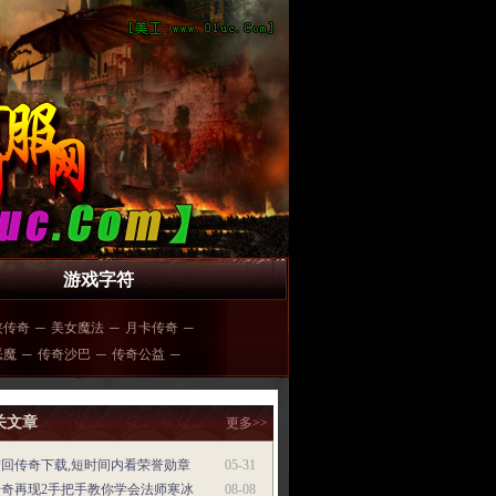
游戏字符
侠传奇
─
美女魔法
─
月卡传奇
─
恶魔
─
传奇沙巴
─
传奇公益
─
关文章
更多>>
梦回传奇下载,短时间内看荣誉勋章
05-31
传奇再现2手把手教你学会法师寒冰
08-08