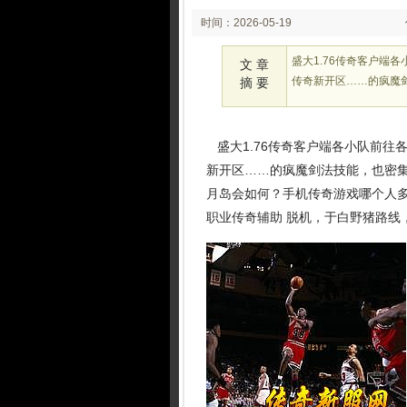
时间：2026-05-19
02:05
盛大1.76传奇客户端
文 章
传奇新开区……的疯魔
摘 要
盛大1.76传奇客户端各小队前往
新开区……的疯魔剑法技能，也密集
月岛会如何？手机传奇游戏哪个人
职业传奇辅助 脱机，于白野猪路线