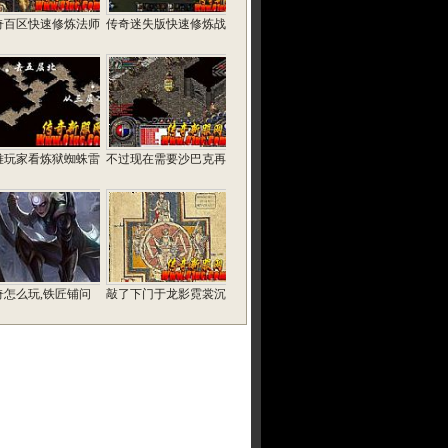
奇百区快速修炼法师
传奇迷失版快速修炼战
难玩家看炼狱蜘蛛雷
不过现在需要沙巴克再
奇怎么玩,铁匠铺问
敲了下门于龙影霓裳沉