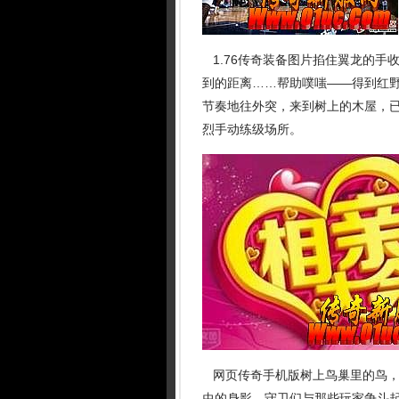
1.76传奇装备图片掐住翼龙的手
到的距离……帮助噗嗤——得到红
节奏地往外突，来到树上的木屋，已
烈手动练级场所。
网页传奇手机版树上鸟巢里的鸟，
虫的身影，守卫们与那些玩家争斗起