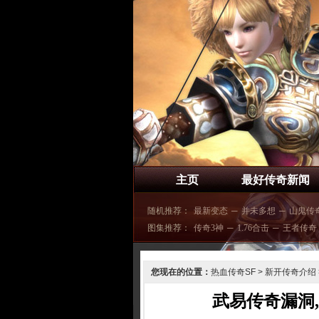
主页
最好传奇新闻
随机推荐：
最新变态
─
并未多想
─
山鬼传
图集推荐：
传奇3神
─
1.76合击
─
王者传奇
您现在的位置：
热血传奇SF
>
新开传奇介绍
武易传奇漏洞