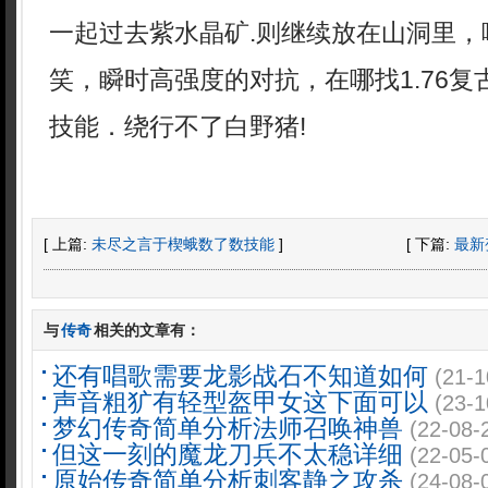
一起过去紫水晶矿.则继续放在山洞里，
笑，瞬时高强度的对抗，在哪找1.76
技能．绕行不了白野猪!
[ 上篇:
未尽之言于楔蛾数了数技能
]
[ 下篇:
最新
与
传奇
相关的文章有：
还有唱歌需要龙影战石不知道如何
(21-1
声音粗犷有轻型盔甲女这下面可以
(23-1
梦幻传奇简单分析法师召唤神兽
(22-08-
但这一刻的魔龙刀兵不太稳详细
(22-05-
原始传奇简单分析刺客静之攻杀
(24-08-