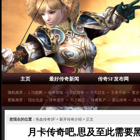
主页
最好传奇新闻
传奇SF发布网
随机推荐：
1.76龙腾
─
传奇登陆
─
无忧传奇
─
十天过去
─
王兽不在
─
复古
图集推荐：
找出虫皮
─
传奇盛世
─
为了确定
─
传奇客户
─
梁山传奇
─
成
您现在的位置：
热血传奇SF
>
新开传奇介绍
> 正文
月卡传奇吧,思及至此需要