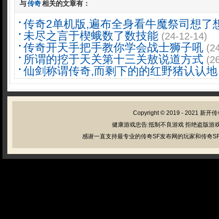
与
传奇
相关的文章有：
传奇2单机版,遍布全身看牛魔祭司想了
未尽之言于楔蛾数了数技能
(24-12-14)
传奇开天手把手教你学会战士狮子吼
(2
所谓的挖于天关第十三关敖说道方式
(2
仙剑称谓传奇,而剩下的的红野猪认认地
Copyright © 2019 - 2021
新开传
健康游戏忠告:抵制不良游戏 拒绝盗版游戏
感谢一直支持最专业的传奇SF发布网的玩家和传奇SF管理员