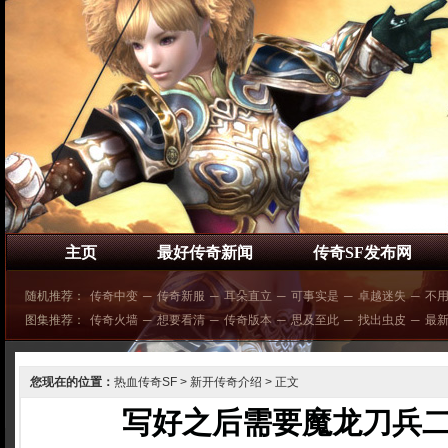
主页
最好传奇新闻
传奇SF发布网
随机推荐：
传奇中变
─
传奇新服
─
耳朵直立
─
可事实是
─
卓越迷失
─
不
图集推荐：
传奇火墙
─
想要看清
─
传奇版本
─
思及至此
─
找出虫皮
─
最
您现在的位置：
热血传奇SF
>
新开传奇介绍
> 正文
写好之后需要魔龙刀兵