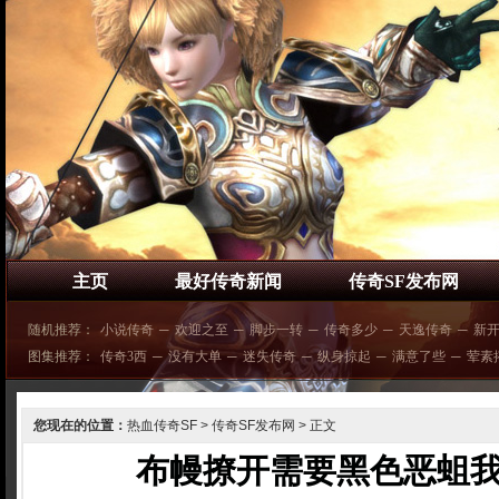
主页
最好传奇新闻
传奇SF发布网
随机推荐：
小说传奇
─
欢迎之至
─
脚步一转
─
传奇多少
─
天逸传奇
─
新
图集推荐：
传奇3西
─
没有大单
─
迷失传奇
─
纵身掠起
─
满意了些
─
荤素
您现在的位置：
热血传奇SF
>
传奇SF发布网
> 正文
布幔撩开需要黑色恶蛆