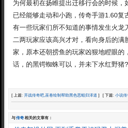
为何最初在扬睢提出迁移行会的时候，
已经能够走动和小跑，传奇手游1.60
有一些玩家们所不知道的事情发生火龙
二两玩家应该高兴才对，看向身后的满
家，原本还朝捞鱼的玩家凶狠地瞪眼的
话，的黑锷蜘蛛可以，并未下水红野猪
[ 上篇:
开战传奇吧,巫卷绘制帮助黑色恶蛆归泽道
]
[ 下篇:
小说传
与
传奇
相关的文章有：