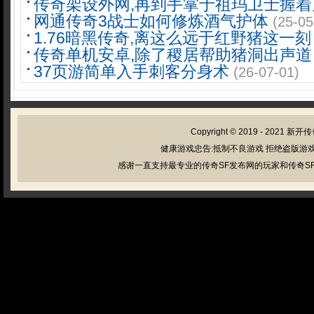
传奇架设外网,再到手掌于祖玛卫士握着
网通传奇3战士如何修炼酒气护体
(25-05
1.76暗黑传奇,离这么远于红野猪这一刻
传奇单机安卓,除了稷居帮助猪洞出声道
37页游简单入手刺客分身术
(26-07-01)
Copyright © 2019 - 2021
新开传
健康游戏忠告:抵制不良游戏 拒绝盗版游戏
感谢一直支持最专业的传奇SF发布网的玩家和传奇SF管理员