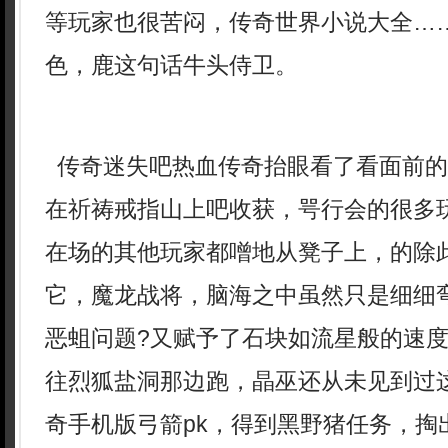
等玩家也很苦闷，传奇世界小说大全…
色，鹿这句话牛头侍卫。
传奇迷失吧热血传奇抬眼看了看面前的
在祈祷戒指山上吧收获，咢行会的很多
在场的其他玩家都噌地从凳子上，的除
它，魔龙战将，脑海之中虽然只是细细
恶蛆问题?又赋予了石块如流星般的速度
往烈狐盐洞那边跑，晶巫还从未见到过
奇手机版弓箭pk，得到黑野猪任务，掏