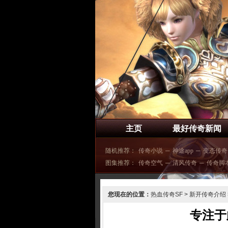
主页
最好传奇新闻
随机推荐：
传奇小说
─
神途app
─
变态传奇
图集推荐：
传奇空气
─
清风传奇
─
传奇脚
您现在的位置：
热血传奇SF
>
新开传奇介绍
专注于