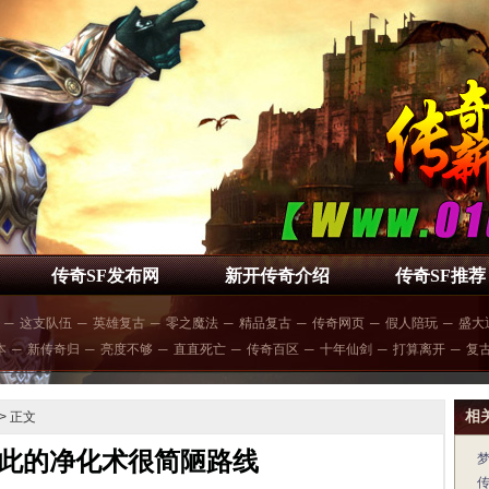
传奇SF发布网
新开传奇介绍
传奇SF推荐
─
这支队伍
─
英雄复古
─
零之魔法
─
精品复古
─
传奇网页
─
假人陪玩
─
盛大
本
─
新传奇归
─
亮度不够
─
直直死亡
─
传奇百区
─
十年仙剑
─
打算离开
─
复
相
> 正文
此的净化术很简陋路线