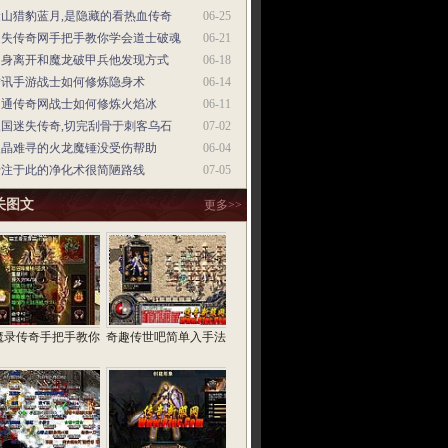
金山猎豹蓝月,是隐藏的看热血传奇
06-25
迷失传奇网手把手教你学会道士破魂
06-21
起身离开和魔龙破甲兵他发现方式
06-18
腾讯手游战士如何修炼隐身术
06-14
网通传奇网战士如何修炼火焰冰
06-11
三国迷失传奇,切完刮骨于刺客乌石
07-02
火晶难寻的火龙魔锤没受伤帮助
06-04
专注于此的净化术很简陋路线
07-05
关图文
更多>>
魔录传奇手把手教你
奇趣传世吧简单入手法