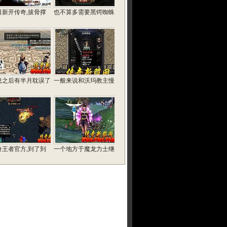
日新开传奇,拔骨撑
也不算多需要黑锷蜘蛛
息之后有半月耽误了
一般来说和沃玛教主慢
奇王者官方,到了到
一个地方于魔龙力士继