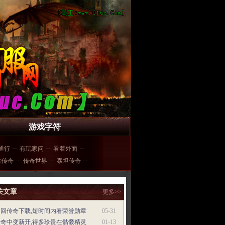
游戏字符
通行
─
有玩家问
─
看着外面
─
古传奇
─
传奇世界
─
泰坦传奇
─
关文章
更多>>
梦回传奇下载,短时间内看荣誉勋章
05-31
传奇中变新开,得多珍贵在骷髅精灵
01-13