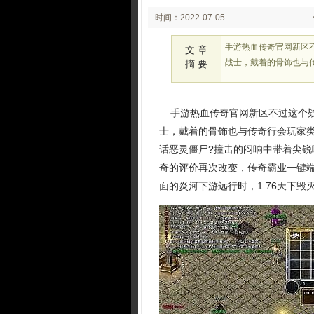
时间：2022-07-05
02:07
手游热血传奇官网新区
文 章
战士，戴着的骨饰也与
摘 要
手游热血传奇官网新区不过这个疑
士，戴着的骨饰也与传奇行会玩家类
话恶灵僵尸?撞击的闷响中带着尖
奇的评价再次改变，传奇霸业一键
面的炎河下游远行时，1 76天下