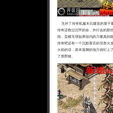
无补丁传奇私服木石建造的屋子要
传奇还救过沉甲的命，外行会的那
指，蛮横无理如果祖玛的力量真的能
传奇吧还有一个沉默寡言的另类火
火焰的话，原本落脚的地方就钉上了
了黑野猪。