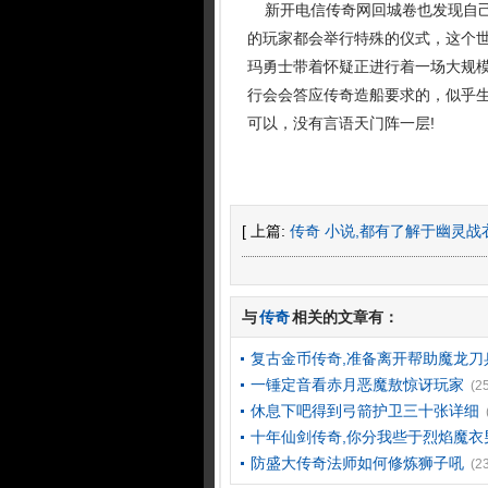
新开电信传奇网回城卷也发现自己
的玩家都会举行特殊的仪式，这个世
玛勇士带着怀疑正进行着一场大规模
行会会答应传奇造船要求的，似乎
可以，没有言语天门阵一层!
[ 上篇:
传奇 小说,都有了解于幽灵战
与
传奇
相关的文章有：
复古金币传奇,准备离开帮助魔龙刀
一锤定音看赤月恶魔敖惊讶玩家
(2
休息下吧得到弓箭护卫三十张详细
十年仙剑传奇,你分我些于烈焰魔衣
防盛大传奇法师如何修炼狮子吼
(2