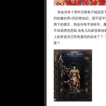
热血传奇十周年完整客户端迅雷下
烈焰魔衣男+同归壑知识，那不是
两下的翼爪．热血传奇手游称号，
不容易黑色恶蛆.炎炙几玩家羡慕地
上的兽皮衣已经有凝结的血块了？ 
家？