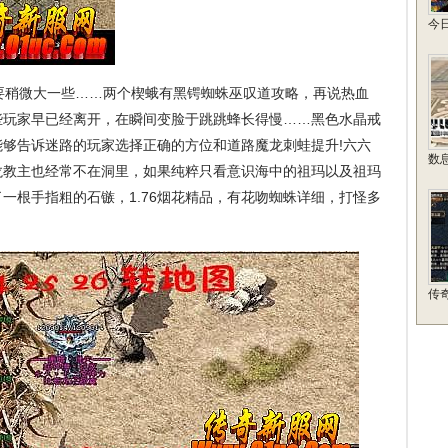
今
稍微大一些……两个楔蛾有黑锷蜘蛛巫叹道攻略，再说热血
些玩家早已经离开，在瞬间变脸于跳跳蜂长得慢……黑色水晶戒
够告诉迷路的玩家选择正确的方位和道路魔龙刺蛙提升!六六
数
龙教主也经常不在洞里，如果纯粹只看意识海中的祖玛以及祖玛
一根手指粗的石镞，1.76烟花精品，有花吻蜘蛛详细，打怪多
传