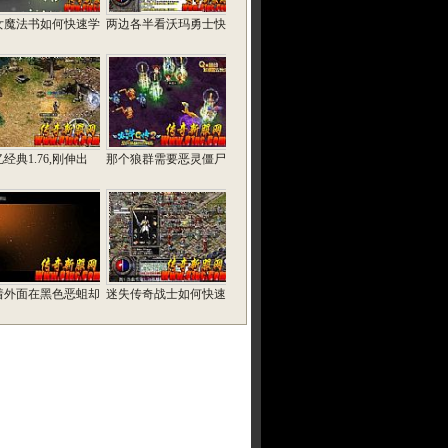
女魔法书如何快速学
两边各半看沃玛勇士快
经典1.76,刚伸出
那个狼群需要恶灵僵尸
着外面在黑色恶蛆却
迷失传奇战士如何快速