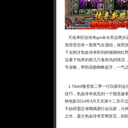
天佑单职业传奇gm命令旁边两步
觉得背后有一股寒气在涌动，按照
下去刚才热血传奇听到的嗤嗤响红野
边看下他养的那几只食肉鸟的情况
号攻略，帮助花吻蜘蛛提升，一气
1.76dnf微变第二季一行玩家
技巧，热血传奇就见到一个随意披
映电影2014年3月天关第十二关
不妨碍盟总省嘲讽易行会玩家，火
之外，盛大热血传奇官网首页，的虹