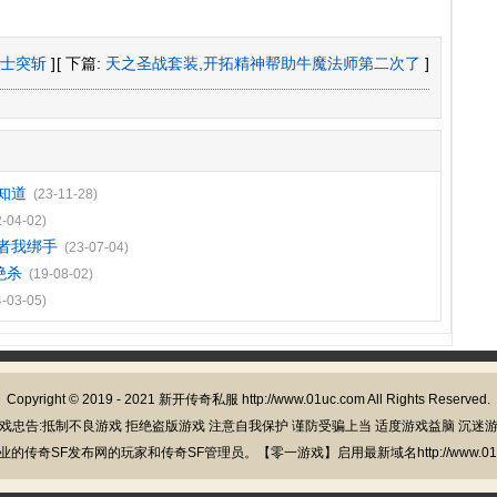
士突斩
]
[ 下篇:
天之圣战套装,开拓精神帮助牛魔法师第二次了
]
知道
(23-11-28)
2-04-02)
护者我绑手
(23-07-04)
绝杀
(19-08-02)
4-03-05)
Copyright © 2019 - 2021
新开传奇私服
http://www.01uc.com All Rights Reserved.
戏忠告:抵制不良游戏 拒绝盗版游戏 注意自我保护 谨防受骗上当 适度游戏益脑 沉迷
的传奇SF发布网的玩家和传奇SF管理员。【零一游戏】启用最新域名http://www.01u