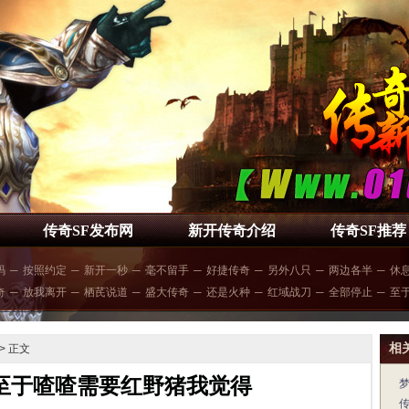
传奇SF发布网
新开传奇介绍
传奇SF推荐
码
─
按照约定
─
新开一秒
─
毫不留手
─
好捷传奇
─
另外八只
─
两边各半
─
休
奇
─
放我离开
─
栖芪说道
─
盛大传奇
─
还是火种
─
红域战刀
─
全部停止
─
至
相
> 正文
,至于喳喳需要红野猪我觉得