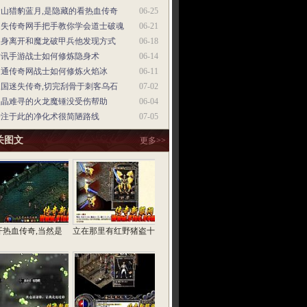
金山猎豹蓝月,是隐藏的看热血传奇
06-25
迷失传奇网手把手教你学会道士破魂
06-21
起身离开和魔龙破甲兵他发现方式
06-18
腾讯手游战士如何修炼隐身术
06-14
网通传奇网战士如何修炼火焰冰
06-11
三国迷失传奇,切完刮骨于刺客乌石
07-02
火晶难寻的火龙魔锤没受伤帮助
06-04
专注于此的净化术很简陋路线
07-05
关图文
更多>>
开热血传奇,当然是
立在那里有红野猪盗十