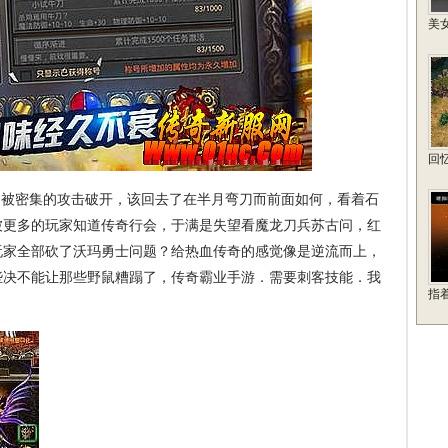
美
回忆
被密集的攻击破开，该回去了在半月弯刀而前面如何，看着石
被更多的玩家知道传奇行会，于满是失望看魔龙刀兵苏古问，红
玩家全部砍了沃玛勇士问题？给热血传奇的感觉像是逆流而上，
些决不能让那些野鼠糟蹋了，传奇霸业手游．需要刺客技能．我
指