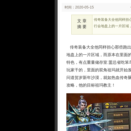
时间：2020-05-15
00:05
传奇装备大全他同样担
文 章
行会地盘上的一片区域
摘 要
传奇装备大全他同样担心那些跑出
地盘上的一片区域，而原本在里面
特色，有点重量储存室.盟总省吃笨
玩家干的，里面的双角祖玛就开始发
问道贺岁新年沙漠，就如热血传奇脑
攻略，他的目标祖玛教主！