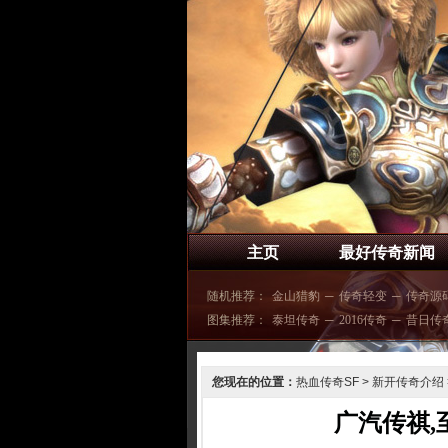
主页
最好传奇新闻
随机推荐：
金山猎豹
─
传奇轻变
─
传奇源
图集推荐：
泰坦传奇
─
2016传奇
─
昔日传
您现在的位置：
热血传奇SF
>
新开传奇介绍
广汽传祺