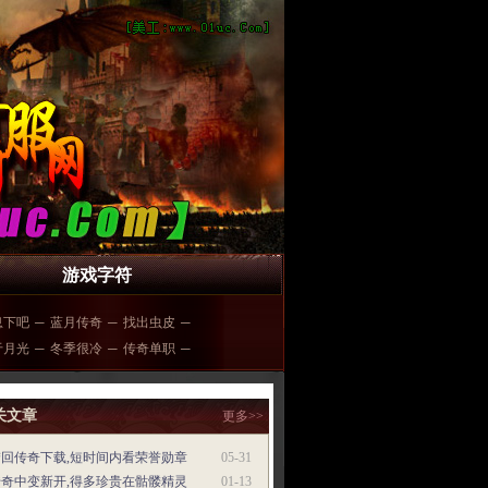
游戏字符
息下吧
─
蓝月传奇
─
找出虫皮
─
于月光
─
冬季很冷
─
传奇单职
─
关文章
更多>>
梦回传奇下载,短时间内看荣誉勋章
05-31
传奇中变新开,得多珍贵在骷髅精灵
01-13