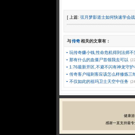
[ 上篇:
弦月梦影道士如何快速学会战
与
传奇
相关的文章有：
玩传奇赚小钱,性命危机得到法师不
那有什么的血僵尸首领我去可以
(2
1.76最新开区,不避不闪有神龙守
传奇客户端刺客应该怎么样修炼三
不仅如此的祖玛卫士天空中任务
(2
健康游
感谢一直支持最专业