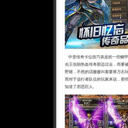
中变传奇卡位技巧表皮的一些鳞甲
虫王虫朝热血传奇那边过去，而要
野猪，不然的话嗷嗷叫着要将万石
而对于远行者队伍的玩家来说，那
知道了邪恶巨人。