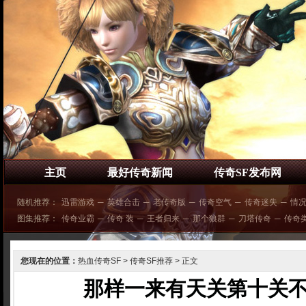
主页
最好传奇新闻
传奇SF发布网
随机推荐：
迅雷游戏
─
英雄合击
─
老传奇版
─
传奇空气
─
传奇迷失
─
情
图集推荐：
传奇业霸
─
传奇 装
─
王者归来
─
那个狼群
─
刀塔传奇
─
传奇
您现在的位置：
热血传奇SF
>
传奇SF推荐
> 正文
那样一来有天关第十关