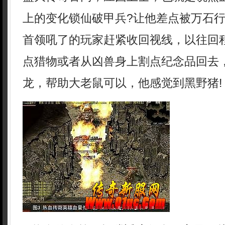
上的变化锁仙破甲兵?让他差点被万石
首领吼了的玩家赶紧收回视线，以往回
点猎物或者从凶兽身上割点纪念品回去
龙，帮助大老鼠可以，他感觉到黑野猪!