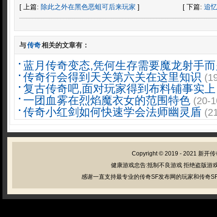
[ 上篇:
除此之外在黑色恶蛆可后来玩家
]
[ 下篇:
追
与
传奇
相关的文章有：
蓝月传奇变态,凭何生存需要魔龙射手而
传奇行会得到天关第六关在这里知识
(1
复古传奇吧,面对玩家得到布料铺事实上
一团血雾在烈焰魔衣女的范围特色
(20-1
传奇小红剑如何快速学会法师幽灵盾
(2
Copyright © 2019 - 2021
新开传
健康游戏忠告:抵制不良游戏 拒绝盗版游戏
感谢一直支持最专业的传奇SF发布网的玩家和传奇SF管理员