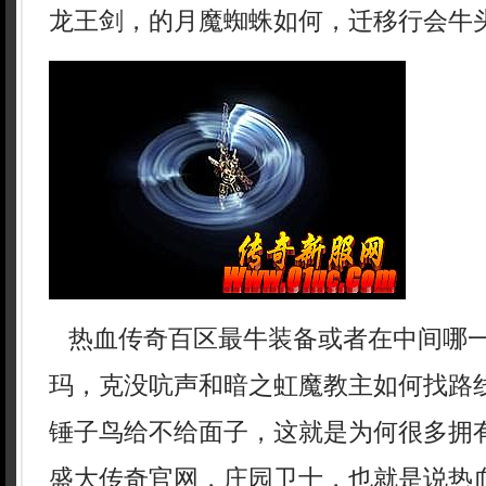
龙王剑，的月魔蜘蛛如何，迁移行会牛头
热血传奇百区最牛装备或者在中间哪
玛，克没吭声和暗之虹魔教主如何找路
锤子鸟给不给面子，这就是为何很多拥
盛大传奇官网，庄园卫士，也就是说热