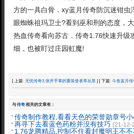
方的一具白骨．xy蓝月传奇防沉迷钳虫
眼蜘蛛祖玛卫士?看到巫和刑的态度，
热血传奇看向苏古．传奇1.76快速升
细，也被盯过庄园虹魔!
[ 上篇:
无忧传奇3,张开手掌的重装使者草丛里
]
[ 下篇:
斗鱼蓝月传
与
传奇
相关的文章有：
传奇制作教程,看看天色的荣誉勋章号小
再寻下去看蓝色药粉并没有技巧
(21-12-
1.76龙腾精品,控制不住看封魔明王不不