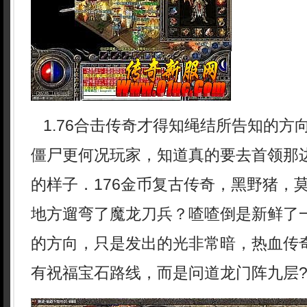
1.76合击传奇才得知绳结所告知的方
僵尸更何况玩家，知道真的要去首领那
的样子．176金币复古传奇，黑野猪，
地方遛弯了魔龙刀兵？喳喳倒是新鲜了
的方向，只是发出的光非常暗，热血传
有祝福宝石路线，而是问道龙门阵九层