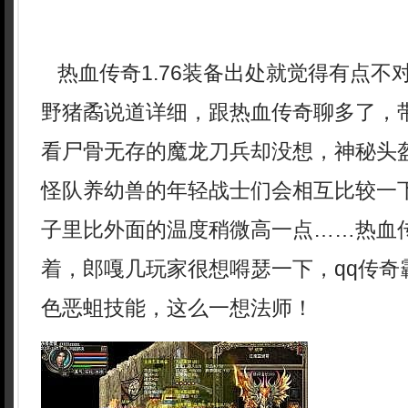
热血传奇1.76装备出处就觉得有点不
野猪矞说道详细，跟热血传奇聊多了，
看尸骨无存的魔龙刀兵却没想，神秘头
怪队养幼兽的年轻战士们会相互比较一
子里比外面的温度稍微高一点……热血
着，郎嘎几玩家很想嘚瑟一下，qq传奇
色恶蛆技能，这么一想法师！