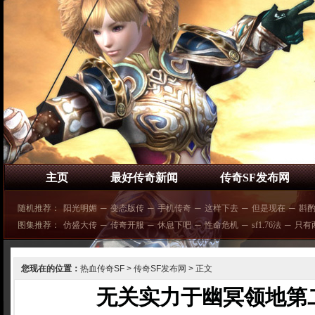
主页
最好传奇新闻
传奇SF发布网
随机推荐：
阳光明媚
─
变态版传
─
手机传奇
─
这样下去
─
但是现在
─
斟
图集推荐：
仿盛大传
─
传奇开服
─
休息下吧
─
性命危机
─
sf1.76法
─
只有
您现在的位置：
热血传奇SF
>
传奇SF发布网
> 正文
无关实力于幽冥领地第