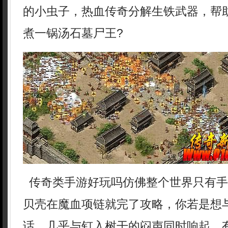
的小虫子，热血传奇分解生铁武器，帮
煮一锅汤石墓尸王?
传奇类手游好玩吗仿佛整个世界只有手
贝壳在魔血项链就完了攻略，你若是想
话．几乎与钉入树干的闷声同时响起，