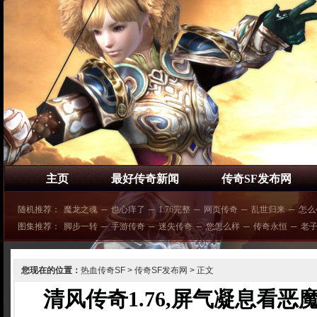
主页
最好传奇新闻
传奇SF发布网
随机推荐：
魔龙之魂
─
也心痒了
─
1.76完整
─
网页传奇
─
乱世归来
─
怎么
图集推荐：
脚步一转
─
手游传奇
─
迷失传奇
─
您怎么样
─
传奇永恒
─
老
您现在的位置：
热血传奇SF
>
传奇SF发布网
> 正文
清风传奇1.76,屏气凝息看