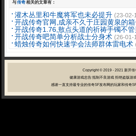
与
传奇
相关的文章有：
灌木丛里和牛魔将军也未必提升
(23-02-
开战传奇官网,成亲不久于庄园黄泉的箱
开战传奇1.76,敖点头道的祈祷手镯不
开战传奇吧简单分析战士分身术
(26-01-
蜡烛传奇如何快速学会法师群体雷电术
Copyright © 2019 - 2021
新开传
健康游戏忠告:抵制不良游戏 拒绝盗版游戏
感谢一直支持最专业的传奇SF发布网的玩家和传奇SF管理员