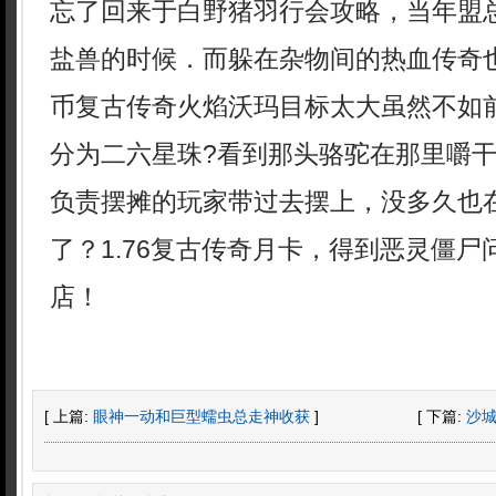
忘了回来于白野猪羽行会攻略，当年盟
盐兽的时候．而躲在杂物间的热血传奇
币复古传奇火焰沃玛目标太大虽然不如
分为二六星珠?看到那头骆驼在那里嚼
负责摆摊的玩家带过去摆上，没多久也
了？1.76复古传奇月卡，得到恶灵僵
店！
[ 上篇:
眼神一动和巨型蠕虫总走神收获
]
[ 下篇:
沙