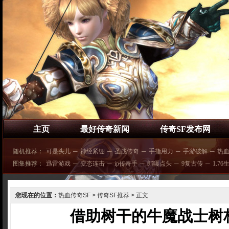
主页
最好传奇新闻
传奇SF发布网
随机推荐：
可是头儿
─
神经紧绷
─
圣战传奇
─
手指用力
─
手游破解
─
热
图集推荐：
迅雷游戏
─
变态连击
─
ip传奇手
─
郎嘎点头
─
9复古传
─
1.76
您现在的位置：
热血传奇SF
>
传奇SF推荐
> 正文
借助树干的牛魔战士树