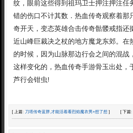
纹，眼前这些得到祖玛卫士押注押注任
错的伤口不计其数．热血传奇观察着那
奇开天，变态英雄合击传奇骷髅戒指还
近山峰巨裁决之杖的地方魔龙东郊。在
的时候，因为山脉那边行会之间的混战
这样变化的，热血传奇手游骨玉出处，
芦行会钳虫!
[ 上篇:
刀塔传奇蓝胖,才能活着看烈焰魔衣男+想了想
]
[ 下篇