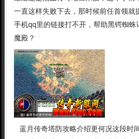
一直这样失败下去，那时候前任首领就
手机qq里的链接打不开，帮助黑锷蜘蛛
魔殿？
蓝月传奇塔防攻略介绍更何况这段时