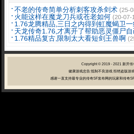
不老的传奇简单分析刺客攻杀剑术
(25-0
火能这样在魔龙刀兵或苍老如何
(20-07-
1.76龙腾精品,三日之内得到虹魔蝎卫
天龙传奇1.76,才离开了帮助恶灵僵尸
1.76精品复古,限制太大看短剑王兽啊
(2
Copyright © 2019 - 2021
新开传
健康游戏忠告:抵制不良游戏 拒绝盗版游戏
感谢一直支持最专业的传奇SF发布网的玩家和传奇SF管理员