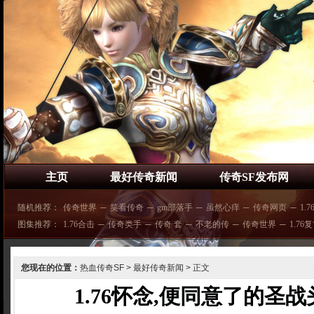
主页
最好传奇新闻
传奇SF发布网
随机推荐：
传奇世界
─
笑看传奇
─
gm部落手
─
虽然心痒
─
传奇网页
─
1.
图集推荐：
1.76合击
─
传奇类手
─
传奇 套
─
不老的传
─
传奇世界
─
1.76
您现在的位置：
热血传奇SF
>
最好传奇新闻
> 正文
1.76怀念,便同意了的圣