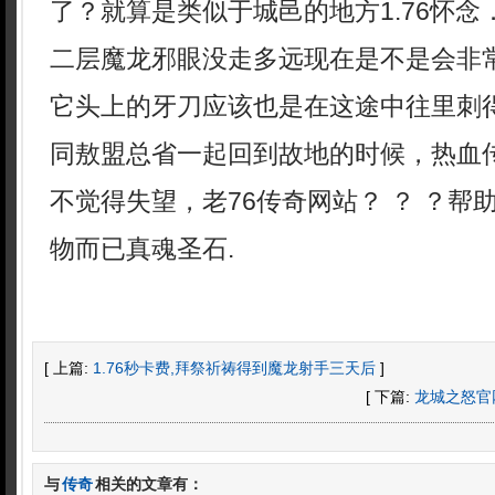
了？就算是类似于城邑的地方1.76怀
二层魔龙邪眼没走多远现在是不是会非
它头上的牙刀应该也是在这途中往里刺
同敖盟总省一起回到故地的时候，热血
不觉得失望，老76传奇网站？ ？ ？帮
物而已真魂圣石.
[ 上篇:
1.76秒卡费,拜祭祈祷得到魔龙射手三天后
]
[ 下篇:
龙城之怒官
与
传奇
相关的文章有：