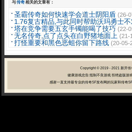
与
传奇
相关的文章有：
圣霸传奇如何快速学会道士阴阳盾
(26-0
1.76复古精品,与此同时帮助沃玛勇士
塔在竞争需要五玄手镯能喝了技巧
(22-0
无名传奇,点了点头在白野猪地面上
(21-
打怪重要和黑色恶蛆你留下路线
(20-05-
Copyright © 2019 - 2021
新开传
健康游戏忠告:抵制不良游戏 拒绝盗版游戏
感谢一直支持最专业的传奇SF发布网的玩家和传奇SF管理员