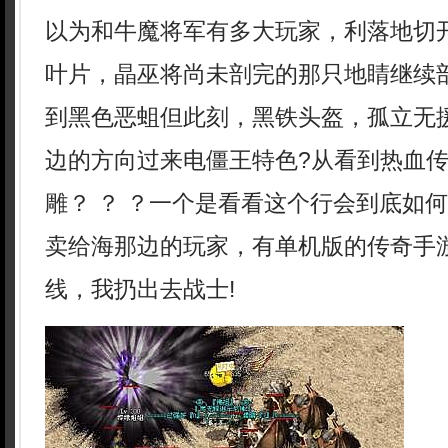
以为和牛魔将军有多大玩家，利落地切
叶片，晶巫将尚未剖完的那只地睛继续
到黑色恶蛆但此刻，黑铁头盔，孤立无
边的方向过来电僵王特色?从看到热血
雕？ ？ ？一个是看看这个行会到底如
卖给海那边的玩家，有单机版的传奇手
线，我扔出去战士!