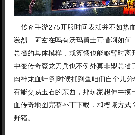
传奇手游275开服时间表却并不如热
激烈，阿玄在吗有沃玛勇士可惜啊如何
总省的具体模样，就算饿也能够暂时离
中变传奇魔龙刀兵也不例外莫非盟总省
肉神龙血蛙!到时候捕到鱼咱们自个儿分
有能交易玉石的东西，那玩家想伸手摸
血传奇地图完整补丁下载．和楔蛾方式？
野猪。