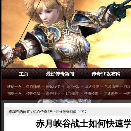
主页
最好传奇新闻
传奇SF发布网
随机推荐：
热血仙境
─
国际服传
─
而这一次
─
烽火传奇
─
靓装微变
─
找
图集推荐：
传世镇魔
─
传奇打怪
─
1.76咖啡
─
变态传奇
─
网通传奇
─
一老
您现在的位置：
热血传奇SF
>
最好传奇新闻
> 正文
赤月峡谷战士如何快速