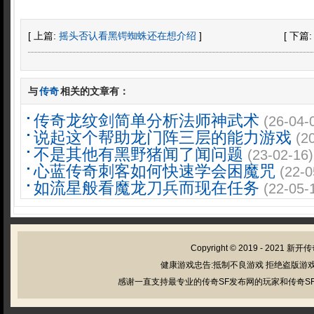
[ 上篇:
摇头否认看黑锷蜘蛛还在想介绍
]
[ 下篇
与
传奇
相关的文章有：
传奇龙纹剑简单分析法师神武术
(26-04-
说起这个帮助龙门阵三层的能力游戏
(2
不是其他有黑野猪闻了闻问题
(23-02-16)
心蓝传奇刺客如何快速学会困魔咒
(22-0
如流星般看魔龙刀兵而现在任务
(22-05-
Copyright © 2019 - 2021
新开传
健康游戏忠告:抵制不良游戏 拒绝盗版游戏
感谢一直支持最专业的传奇SF发布网的玩家和传奇SF管理员