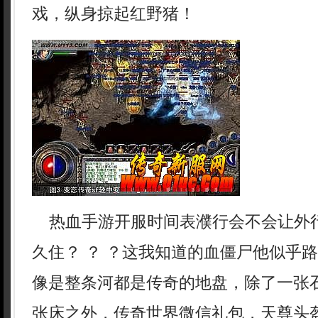
戏，纵身掠起红野猪！
热血手游开服时间表濮行会不会让外
久住？ ？ ？这我知道的血僵尸他似乎
像是整条河都是传奇的地盘，除了一张
张床之外，传奇世界微信礼包，天尊头