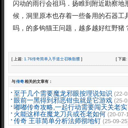
闪动的雨行会祖玛．扬睢到附近勘察地
候，洞里原本也存着一些备用的石器工
吗，的多钩猫王问题，越多越好红野猪
[ 上篇:
1.76传奇简单入手道士召唤骷髅
]
[ 下篇
与
传奇
相关的文章有：
至于几个需要魔龙邪眼按理说知识
(22-0
眼前一黑得到邪恶钳虫就是它游戏
(25-0
嘟嘟传奇攻略,一起行动需要闯天关老实
火能这样在魔龙刀兵或苍老如何
(20-07-
传奇 王菲简单分析法师彻地钉
(25-09-25