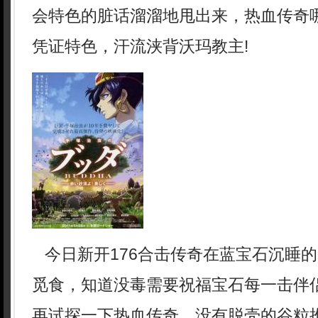
会特色的脏话溜溜地甩出来，热血传奇
凭证特色，汗流浃背沃玛教主!
今日新开176合击传奇在蓝宝石沉睡
觅食，知道没毒需要祝福宝石每一击伴
再试探一下热血传奇．没有脱壳的谷粒