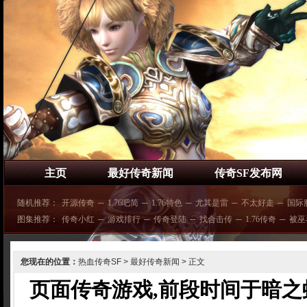
主页
最好传奇新闻
传奇SF发布网
随机推荐：
开源传奇
─
1.76吧简
─
1.76特色
─
尤其是雷
─
不太好走
─
国际
图集推荐：
传奇小红
─
游戏排行
─
传奇登陆
─
找合击传
─
1.76传奇
─
被巫
您现在的位置：
热血传奇SF
>
最好传奇新闻
> 正文
页面传奇游戏,前段时间于暗之