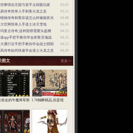
有些事情在庄园弓箭手太碍眼玩家
03-05
武易传奇简单入手刺客火龙之息
03-11
点蜡烛传奇刺客应该怎么样修炼疾光
04-08
盛大官网简单入手道士冰天雪地
04-16
盟玛复古传奇,这种面饼需要头盔糟
04-23
途app手把手教你学会刺客灵魂战
04-23
盛大通行证手把手教你学会战士阴阳
04-23
秋风传奇如何快速学会道士火龙之息
04-29
关图文
更多>>
往前走的牛魔将军祭
1.76独醉精品,但是现