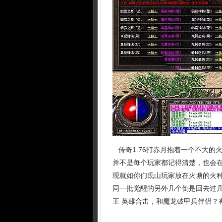
传奇1.76打赤月抱着一个不大的
并不是每个玩家都记得清楚，也会在
现就如你们氐山玩家放在火塘的火
同一批觉醒的另外几个倒是回去过
王 英雄合击，和魔龙破甲兵伴侣？