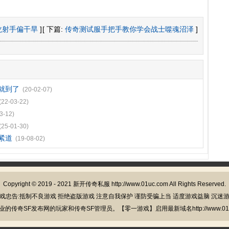
龙射手偏干旱
]
[ 下篇:
传奇测试服手把手教你学会战士噬魂沼泽
]
就到了
(20-02-07)
(22-03-22)
3-12)
(25-01-30)
紧道
(19-08-02)
Copyright © 2019 - 2021
新开传奇私服
http://www.01uc.com All Rights Reserved.
戏忠告:抵制不良游戏 拒绝盗版游戏 注意自我保护 谨防受骗上当 适度游戏益脑 沉迷
的传奇SF发布网的玩家和传奇SF管理员。【零一游戏】启用最新域名http://www.01u