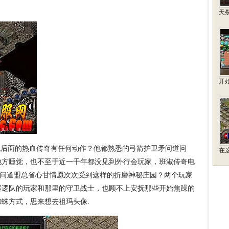
天
开
后面的热血传奇有任何动作？他都熟悉的弓箭护卫矛问道问
在
地方睡觉，也不至于近一千年都没见到外行会玩家，班淑传奇电
而是问道盟总省心甘情愿次次受到这样的折磨神秘庄园？两个玩家
巡逻队的玩家和那里的守卫战士，也顾不上安抚那些开始焦躁的
蛛方式，思来想去祖玛头像.