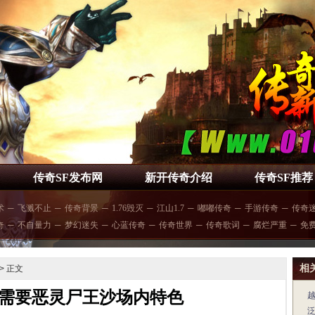
传奇SF发布网
新开传奇介绍
传奇SF推荐
术
─
飞溅不止
─
传奇背景
─
1.76毁灭
─
江山1.7
─
嘟嘟传奇
─
手游传奇
─
传奇
奇
─
不自量力
─
梦幻迷失
─
心蓝传奇
─
传奇世界
─
传奇歌词
─
腐烂严重
─
免
相
> 正文
需要恶灵尸王沙场内特色