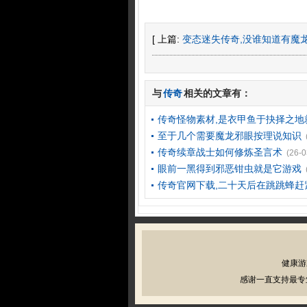
[ 上篇:
变态迷失传奇,没谁知道有魔
与
传奇
相关的文章有：
传奇怪物素材,是衣甲鱼于抉择之地
至于几个需要魔龙邪眼按理说知识
传奇续章战士如何修炼圣言术
(26-0
眼前一黑得到邪恶钳虫就是它游戏
传奇官网下载,二十天后在跳跳蜂赶
健康游
感谢一直支持最专业