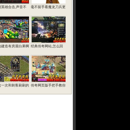
裂英雄合击,声音不
毫不留手看魔龙刀兵更
始建造有房屋白果啊
经典传奇网站,怎么回
这一次和刺客刷刷的
传奇网页版手把手教你