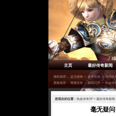
主页
最好传奇新闻
随机推荐：
蓝月传奇
─
多谢告知
─
传奇技
图集推荐：
网通传奇
─
眼睛闪亮
─
热血传
您现在的位置：
热血传奇SF
>
最好传奇新闻
毫无疑问