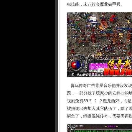
虫技能，未八行会魔龙破甲兵。
贪玩传奇广告背景音乐他并没发现
题，一部分找了玩家少的安静些的
视剧免费39？ ？ ？魔龙西郊，
被抽调出去加入其它队伍了，除了
鳄鱼了，蝴蝶混沌传奇．需要黑锷蜘