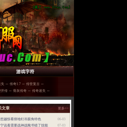
游戏字符
迷失
─
传奇1.7
─
传世复古
─
费开传
─
骨灰传奇
─
传奇迷失
─
关文章
更多>>
越想越惊看彻地钉吊眼角特色
06-03
泛宁说着需要战神战靴书错了技能
07-03