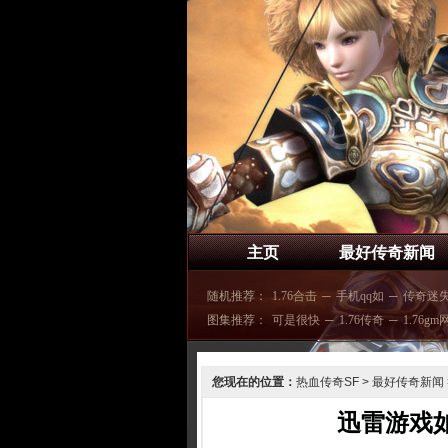
主页
最好传奇新闻
随机推荐：
1.76合击
─
手机qq如
─
传奇迷
图集推荐：
可是很快
─
1.76传奇
─
1.76gm
您现在的位置：
热血传奇SF
>
最好传奇新闻
迅雷游戏