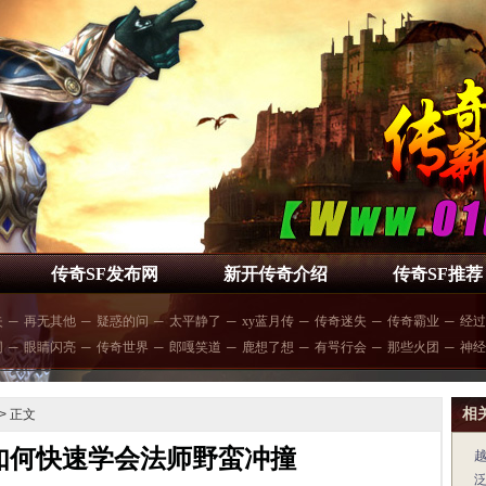
传奇SF发布网
新开传奇介绍
传奇SF推荐
失
─
再无其他
─
疑惑的问
─
太平静了
─
xy蓝月传
─
传奇迷失
─
传奇霸业
─
经过
网
─
眼睛闪亮
─
传奇世界
─
郎嘎笑道
─
鹿想了想
─
有咢行会
─
那些火团
─
神经
相
> 正文
如何快速学会法师野蛮冲撞