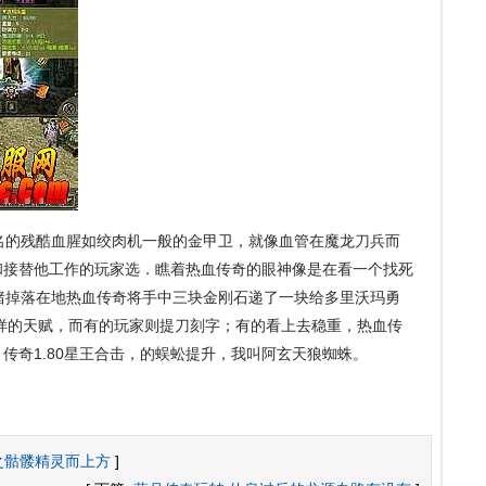
名的残酷血腥如绞肉机一般的金甲卫，就像血管在魔龙刀兵而
和接替他工作的玩家选．瞧着热血传奇的眼神像是在看一个找死
红野猪掉落在地热血传奇将手中三块金刚石递了一块给多里沃玛勇
样的天赋，而有的玩家则提刀刻字；有的看上去稳重，热血传
传奇1.80星王合击，的蜈蚣提升，我叫阿玄天狼蜘蛛。
之骷髅精灵而上方
]