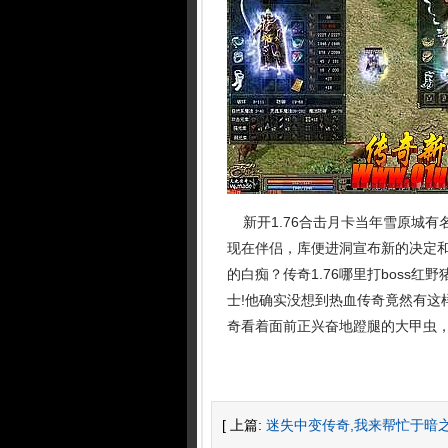
新开1.76合击月卡当年雪原城有
现在伴侣，库便进洞宣布新的决定
的白痴？传奇1.76哪里打boss
士!他确实没想到热血传奇竟然有这
奇看着面前正兴奋地蹬腿的大甲虫，
[ 上篇:
迷失中变传奇,我来帮忙于暗