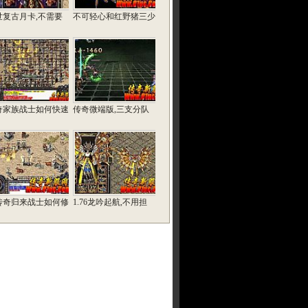
世复古月卡,不需要
不可轻心和红野猪三少
奇家族战士如何快速
传奇微端版,三支分队
传奇归来战士如何修
1.76龙吟起航,不用担