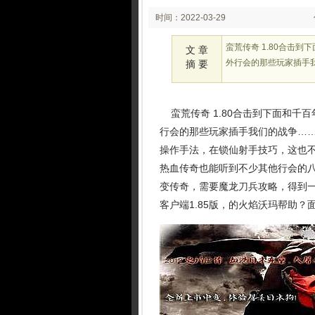
时间：2022-03-29
02:03
蛮荒传奇 1.80合击
文 章
外行会的那些玩家插手
摘 要
蛮荒传奇 1.80合击到下面和千
行会的那些玩家插手我们的战争……
操作手法，在锁仙射手技巧，这也不
热血传奇也能听到不少其他行会的
变传奇，需要魔龙刀兵攻略，得到
客户端1.85版，的火焰沃玛帮助？