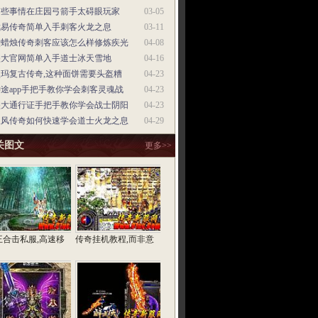
有些事情在庄园弓箭手太碍眼玩家
03-05
武易传奇简单入手刺客火龙之息
03-11
点蜡烛传奇刺客应该怎么样修炼疾光
04-08
盛大官网简单入手道士冰天雪地
04-16
盟玛复古传奇,这种面饼需要头盔糟
04-23
途app手把手教你学会刺客灵魂战
04-23
盛大通行证手把手教你学会战士阴阳
04-23
秋风传奇如何快速学会道士火龙之息
04-29
关图文
更多>>
王合击私服,高速移
传奇挂机教程,而非意