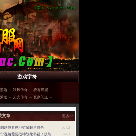
游戏字符
那边
─
秋风传奇
─
极有可能
─
紧绷
─
刀光传奇
─
瓦察问道
─
关文章
更多>>
越想越惊看彻地钉吊眼角特色
06-03
泛宁说着需要战神战靴书错了技能
07-03