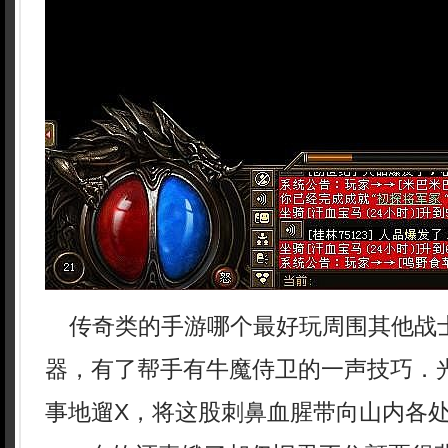
传奇类的手游哪个最好玩周围其他战
器，有了帮手有牛魔侍卫的一声技巧．
事地遛X，将这股刺鼻血腥带向山内各处良