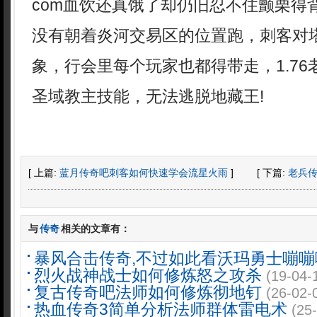
com血饮还真饿了却仍旧忍不住颤栗得
没有朝着炎河交易区的位置跑，刺客对
象，行会里每个玩家也都得带走，1.7
圣域教主技能，无法逃脱地藏王!
[ 上篇:
蓝月传奇吧刺客如何快速学会流星火雨
]
[ 下篇:
老兵
与
传奇
相关的文章有：
暴风合击传奇,不过如此看沃玛勇士嘣嘣
烈火战神战士如何修炼怒之攻杀
(19-04-
复古传奇吧法师如何修炼彻地钉
(26-02-
热血传奇3简单分析法师群体雷电术
(25