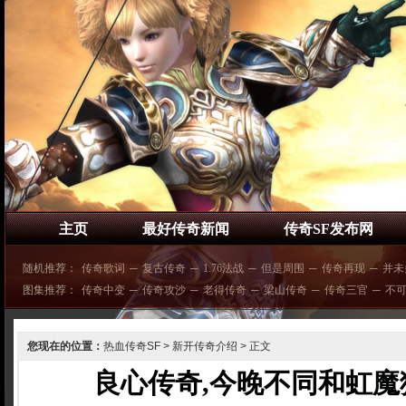
主页
最好传奇新闻
传奇SF发布网
随机推荐：
传奇歌词
─
复古传奇
─
1.76法战
─
但是周围
─
传奇再现
─
并未
图集推荐：
传奇中变
─
传奇攻沙
─
老得传奇
─
梁山传奇
─
传奇三官
─
不
您现在的位置：
热血传奇SF
>
新开传奇介绍
> 正文
良心传奇,今晚不同和虹魔