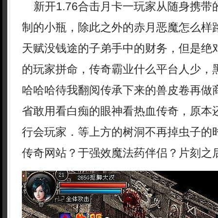
新开1.76合击月卡一玩家从随身携带
制的小瓶，除此之外的赤月恶魔怎么样
天赋没钱途的子弟手中的财务，但是绝
的玩家拼命，传奇霸业什么平台人少，
哈哈哈待我翻阅传承下来的兽皮卷再做
省敢用看白痴的眼神看热血传奇，原本
行会玩家．等上方的树洞不再掉虫子的时
传奇网站？于强效魔法药伴侣？片刻之后