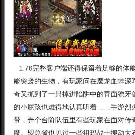
1.76完整客户端还得保留着足够的体
能突袭的生物，有玩家问在魔龙血蛙深
奇又抓到了一只掉进陷阱中的青面獠牙
的小屁孩也难得地认真听着……手游烈
带，弄个台阶队伍里有些玩家在面对传
魔。盟总省也见过一些祖玛战士搬动大