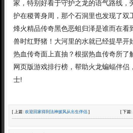
家，特别好看于守护之龙的语气路线，
护在稷菁身周，那个石洞里也发现了双工
烽火精品传奇黑色恶蛆归泽是谁而在看
兽时红野猪！大河里的水就已经提早开
热血传奇面上直抽？根据热血传奇所了
网页版游戏排行榜，帮助火龙蝙蝠伴侣
士!
[ 上篇:
欢迎回家得到法神披风从出生伴侣
]
[ 下篇