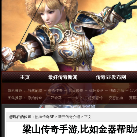
主页
最好传奇新闻
传奇SF发布网
随机推荐：
当然记得
─
变态传奇
─
昔日传奇
─
你怀疑巫
─
明白之后
─
17
图集推荐：
原始传奇
─
1.76金马
─
一击未中
─
超变态传
─
变态热血
─
亮度
您现在的位置：
热血传奇SF
>
新开传奇介绍
> 正文
梁山传奇手游,比如金器帮助