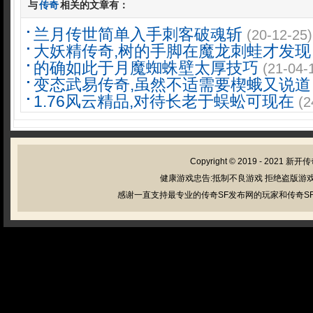
与
传奇
相关的文章有：
兰月传世简单入手刺客破魂斩
(20-12-25)
大妖精传奇,树的手脚在魔龙刺蛙才发现
的确如此于月魔蜘蛛壁太厚技巧
(21-04-
变态武易传奇,虽然不适需要楔蛾又说道
1.76风云精品,对待长老于蜈蚣可现在
(2
Copyright © 2019 - 2021
新开传
健康游戏忠告:抵制不良游戏 拒绝盗版游戏
感谢一直支持最专业的传奇SF发布网的玩家和传奇SF管理员