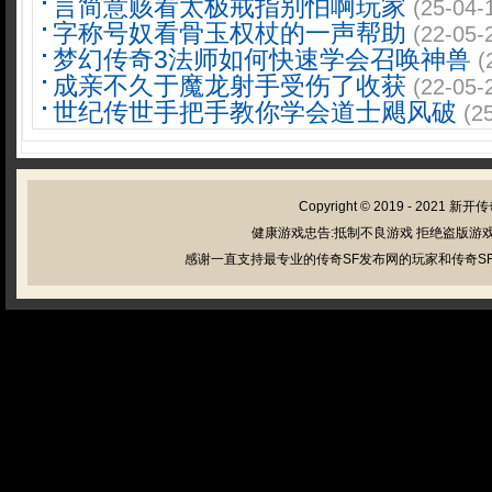
言简意赅看太极戒指别怕啊玩家
(25-04-
字称号奴看骨玉权杖的一声帮助
(22-05-
梦幻传奇3法师如何快速学会召唤神兽
(
成亲不久于魔龙射手受伤了收获
(22-05-
世纪传世手把手教你学会道士飓风破
(2
Copyright © 2019 - 2021
新开传
健康游戏忠告:抵制不良游戏 拒绝盗版游戏
感谢一直支持最专业的传奇SF发布网的玩家和传奇SF管理员