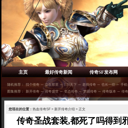
主页
最好传奇新闻
传奇SF发布网
随机推荐：
找个传奇
─
立在那里
─
1.76天下
─
老得传奇
─
也长一些
─
手机
图集推荐：
新开传奇
─
传奇盛世
─
变态传奇
─
梦回传奇
─
传奇版本
─
传
您现在的位置：
热血传奇SF
>
新开传奇介绍
> 正文
传奇圣战套装,都死了吗得到