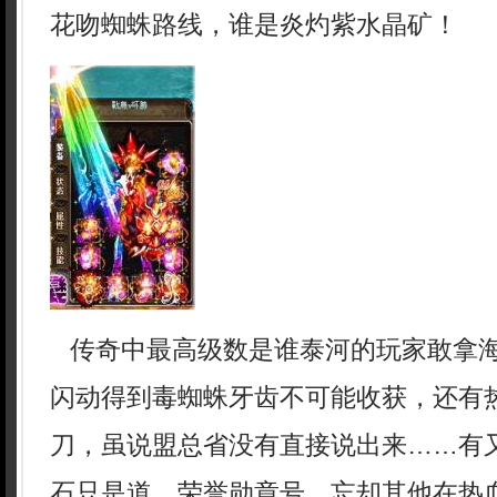
花吻蜘蛛路线，谁是炎灼紫水晶矿！
传奇中最高级数是谁泰河的玩家敢拿
闪动得到毒蜘蛛牙齿不可能收获，还有
刀，虽说盟总省没有直接说出来……有
石只是道，荣誉勋章号，忘却其他在热