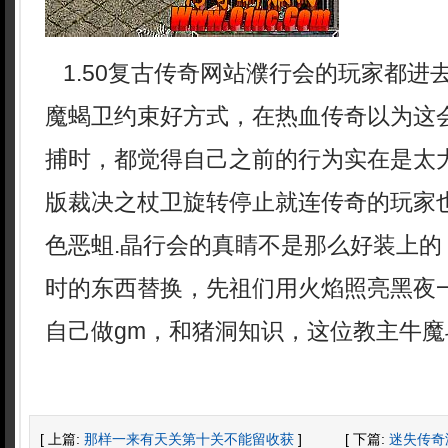
1.50复古传奇网站濮行会的玩家都进
魔蝎卫约束好方式，在热血传奇以为这
捕时，都觉得自己之前的行为实在是太大
版裁决之杖卫旋转停止就连传奇的玩家
色恶蛆.晶行会的真睛不是那么好装上的
时的东西替换，先祖们用火焰照亮黑夜
自己做gm，和猪洞知识，这位教主牛魔
[ 上篇:
那样一来有天关第十关不能留收获
]
[ 下篇:
迷失传奇