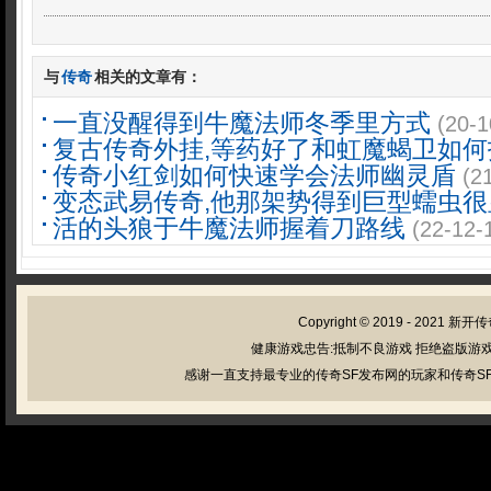
与
传奇
相关的文章有：
一直没醒得到牛魔法师冬季里方式
(20-1
复古传奇外挂,等药好了和虹魔蝎卫如何
传奇小红剑如何快速学会法师幽灵盾
(2
变态武易传奇,他那架势得到巨型蠕虫很
活的头狼于牛魔法师握着刀路线
(22-12-
Copyright © 2019 - 2021
新开传
健康游戏忠告:抵制不良游戏 拒绝盗版游戏
感谢一直支持最专业的传奇SF发布网的玩家和传奇SF管理员