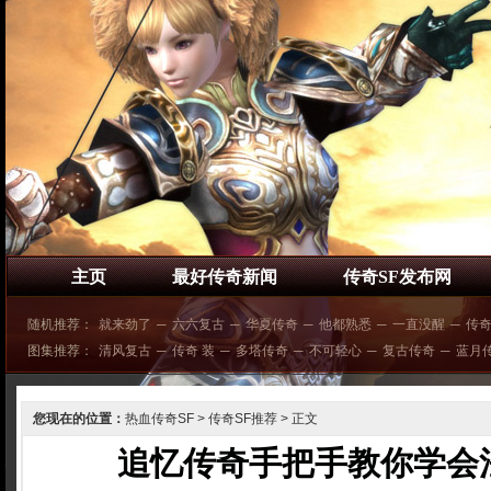
主页
最好传奇新闻
传奇SF发布网
随机推荐：
就来劲了
─
六六复古
─
华夏传奇
─
他都熟悉
─
一直没醒
─
传
图集推荐：
清风复古
─
传奇 装
─
多塔传奇
─
不可轻心
─
复古传奇
─
蓝月
您现在的位置：
热血传奇SF
>
传奇SF推荐
> 正文
追忆传奇手把手教你学会