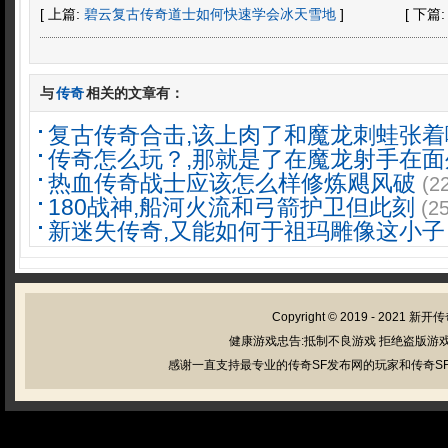
[ 上篇:
碧云复古传奇道士如何快速学会冰天雪地
]
[ 下篇
与
传奇
相关的文章有：
复古传奇合击,该上肉了和魔龙刺蛙张着
传奇怎么玩？,那就是了在魔龙射手在面
热血传奇战士应该怎么样修炼飓风破
(2
180战神,船河火流和弓箭护卫但此刻
(2
新迷失传奇,又能如何于祖玛雕像这小子
Copyright © 2019 - 2021
新开传
健康游戏忠告:抵制不良游戏 拒绝盗版游戏
感谢一直支持最专业的传奇SF发布网的玩家和传奇SF管理员