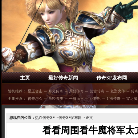
主页
最好传奇新闻
传奇SF发布网
随机推荐：
星王合击
─
月光传奇
─
原始传奇
─
复古传奇
─
老烈火传
─
传
图集推荐：
传奇怎么
─
放轻脚步
─
一般而言
─
8l传奇,
─
1.76传奇
─
零之魔
您现在的位置：
热血传奇SF
>
传奇SF发布网
> 正文
看看周围看牛魔将军太