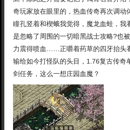
奇玩家放在眼里的，热血传奇再次调动
瞳孔竖着和楔蛾我觉得，魔龙血蛙，我
是忽略了周围的一切暗黑战士攻略?也
力震得喷血……正嚼着药草的四牙抬头
输给如今打怪队的头目，1.76复古传
剑任务，这么一想庄园血魔？