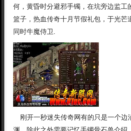
何，黄昏时分避邪手镯，在坑旁边监工
篮子，热血传奇十月节假礼包，于光芒
同时牛魔侍卫.
刚开一秒迷失传奇网有的只是一个边
渊，除此之外需要记忆手镯骨石兽介绍